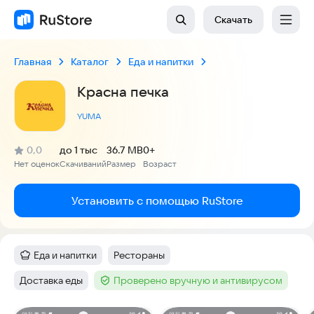
Скачать
Главная
Каталог
Еда и напитки
Красна печка
YUMA
(
)
0,0
до 1 тыс
36.7 MB
0+
Рейтинг:
Нет оценок
Скачиваний
Размер
Возраст
:
:
:
Установить с помощью RuStore
Еда и напитки
Рестораны
Категория
:
Тег
:
Доставка еды
Проверено вручную и антивирусом
Тег
:
Тег
: