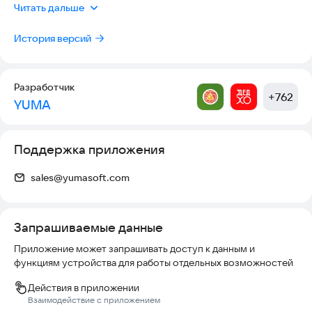
Добавлено:
Читать дальше
- Новый метод подтверждения устройства
История версий
Изменено
- Дизайн экрана логина пользователя
Разработчик
+
762
YUMA
Поддержка приложения
sales@yumasoft.com
Запрашиваемые данные
Приложение может запрашивать доступ к данным и
функциям устройства для работы отдельных возможностей
Действия в приложении
Взаимодействие с приложением