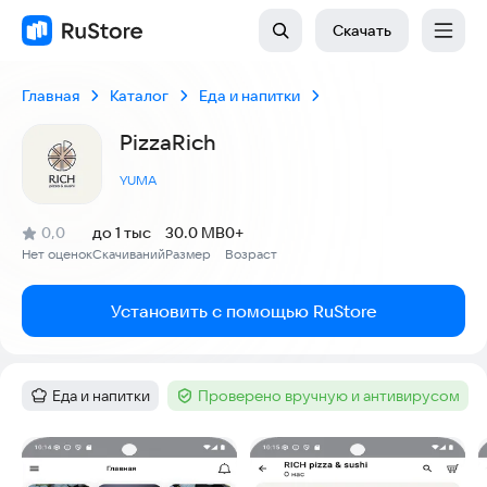
Скачать
Главная
Каталог
Еда и напитки
PizzaRich
YUMA
(
)
0,0
до 1 тыс
30.0 MB
0+
Рейтинг:
Нет оценок
Скачиваний
Размер
Возраст
:
:
:
Установить с помощью RuStore
Еда и напитки
Проверено вручную и антивирусом
Категория
:
Тег
:
Скриншоты