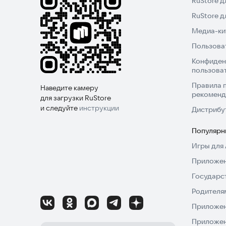
RuStore д
RuStore 
Медиа-кит
Пользова
Конфиден
пользова
Правила 
Наведите камеру
рекоменд
для загрузки RuStore
и следуйте
инструкции
Дистрибу
Популярн
Игры для 
Приложен
Государс
Родителя
Приложен
Приложен