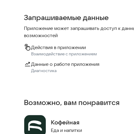
загляните к нам в гости, выберите удобный сто
увидим его и быстро принесём ваш заказ.
Запрашиваемые данные
С приложением кофейни Sevendays Вы можете 
Приложение может запрашивать доступ к данны
городу всего в пару кликов. Согласитесь, это у
возможностей
Кстати, у нас приятная система лояльности - к
Действия в приложении
вашего кэшбэка в удобном приложении, копите 
Взаимодействие с приложением
Данные о работе приложения
Каждый месяц мы запускаем новые акции - след
Диагностика
приятными бонусами!
Возможно, вам понравится
Кофейная
Еда и напитки