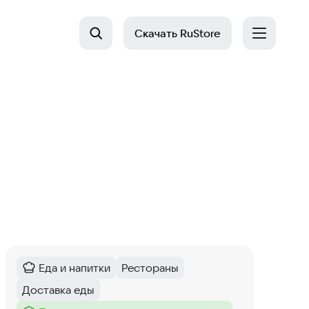
Скачать
RuStore
Еда и напитки
Рестораны
Категория
:
Тег
:
Доставка еды
Тег
: