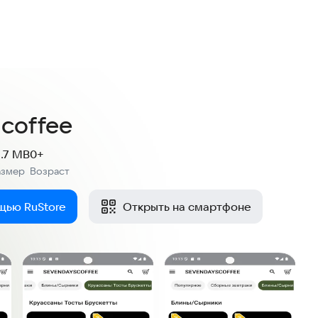
 coffee
1.7 MB
0+
азмер
Возраст
:
щью RuStore
Открыть на смартфоне