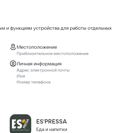
лик, сделайте заказ в приложении и оплатите его. Мы
быстро и бесплатно оформить доставку по всему
м и функциям устройства для работы отдельных
добно!
эшбэк до 5% с каждого заказа. Следите за состоянием
Местоположение
баллы и списывайте до 100% от суммы заказа!
Приблизительное местоположение
Личная информация
ите за нашим обновлениями и радуйте себя
Адрес электронной почты
Имя
Номер телефона
ES'PRESSA
Еда и напитки