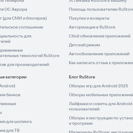
ля телефона
Установка RuStore в машину
для ОС Аврора
Помощь пользователям RuStor
 (для СМИ и блогеров)
Покупки и возвраты
тельское соглашение
Авторизация в RuStore
циальность для
Сбой обновления приложений
телей
Детский режим
применения
Автообновление приложений
ательных технологий RuStore
Как написать отзыв к приложе
тив для производителей
ые категории
Блог RuStore
Android
Обзоры игр для Android 2025
ия банков
Обзоры мобильных приложений
твенные
Лайфхаки и советы для Android
пользователей
м
Обзоры и инструкции по устано
ия для шопинга
и программ
ия для ТВ
Материалы RuStore: инструкци