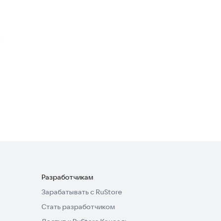
Сити Пицца доставка и
кафе
Еда и напитки
39donuts
Еда и напитки
Разработчикам
Зарабатывать с RuStore
Стать разработчиком