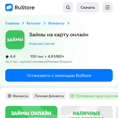
Скачать
Главная
Каталог
Финансы
Займы на карту онлайн
Фомичев Сергей
(
)
4,4
100 тыс +
4.8 MB
0+
Рейтинг:
36,2 тыс. оценок
Скачиваний
Размер
Возраст
:
:
:
Установить с помощью RuStore
Финансы
Личные финансы
Проверено вручную и 
Категория
:
Тег
:
Тег
:
Скриншоты