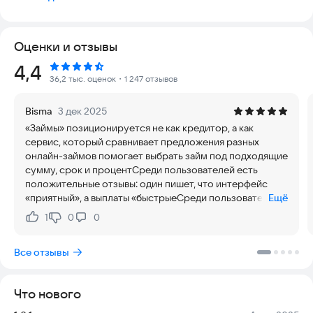
Приложение позволяет быстро подобрать предложения от
надёжных микрофинансовых организаций и увеличить шансы
на одобрение, отправив сразу несколько заявок.
Оценки и отзывы
Что вы получаете:
Рейтинг:
4,4
36,2 тыс. оценок
・1 247 отзывов
Онлайн-подбор займов на карту 24/7
Заполнение заявки за 2–3 минуты
Bisma
3 дек 2025
Возможность подать несколько заявок одновременно
«Займы» позиционируется не как кредитор, а как
Доступ к предложениям от проверенных партнёров
сервис, который сравнивает предложения разных
Прозрачные условия без скрытых комиссий
онлайн-займов помогает выбрать займ под подходящие
Без справок, визитов в офис и бумажной волокиты
сумму, срок и процентСреди пользователей есть
Партнёры приложения:
положительные отзывы: один пишет, что интерфейс
Zaymer, Webbankir, Екапуста, MoneyMan, Vivus,
«приятный», а выплаты «быстрыеСреди пользователей
Ещё
OneClickMoney, Ezaem и другие МФО.
есть положительные отзывы: один пишет, что
Список регулярно обновляется — доступно более 20
1
0
0
Нравится:
Не нравится:
интерфейс «приятный», а выплаты «быстрые
компаний.
Все отзывы
📝 Условия предоставления займа:
Минимальная ставка в день: от 0%
Максимальная ставка : 365%
Что нового
📊 Пример расчёта процентной ставки: