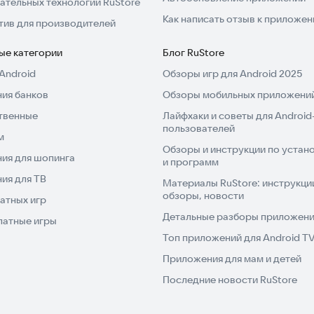
ательных технологий RuStore
 поможет найти оптимальное решение, отвечающее
Как написать отзыв к приложе
тив для производителей
ые категории
Блог RuStore
Android
Обзоры игр для Android 2025
ия банков
Обзоры мобильных приложений
твенные
Лайфхаки и советы для Android
пользователей
м
Обзоры и инструкции по устано
ия для шопинга
и программ
ия для ТВ
Материалы RuStore: инструкци
обзоры, новости
атных игр
Детальные разборы приложений
латные игры
Топ приложений для Android T
Приложения для мам и детей
Последние новости RuStore