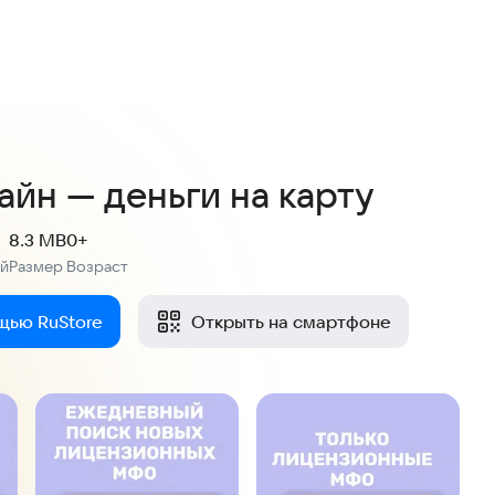
3,4
2,7 тыс. оценок
айн — деньги на карту
8.3 MB
0+
ий
Размер
Возраст
:
:
щью RuStore
Открыть на смартфоне