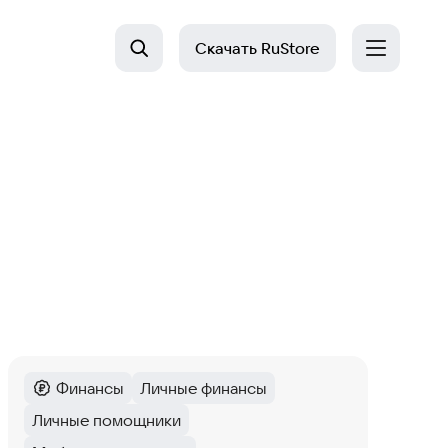
Скачать
RuStore
Финансы
Личные финансы
Категория
:
Тег
:
Личные помощники
Тег
: