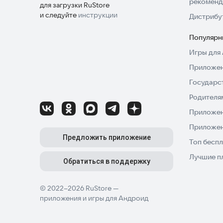
рекоменд
приложение «Займы онлайн — деньги на карту»
для загрузки RuStore
именно вашим потребностям.
и следуйте
инструкции
Дистрибу
Популярн
Игры для 
Приложен
Государс
Родителя
Приложен
Приложен
Предложить приложение
Топ беспл
Лучшие п
Обратиться в поддержку
© 2022–2026 RuStore —
приложения и игры для Андроид