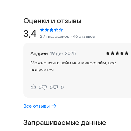
Как это работает?
Оценки и отзывы
Задайте параметры займа. Укажите желаемую су
(от 7 до 365 дней) прямо в приложении.
Рейтинг:
3,4
2,7 тыс. оценок
・46 отзывов
Получите подборку. Наш алгоритм моментально
показывает вам список микрозаймов на карту,
Андрей
19 дек 2025
внимание: вверху будут МФО, предоставляющие
Можно взять займ или микрозайм, всё
получится
Выберите лучшее. Сравните процентные ставки,
Оформите заявку. Нажмите на понравившееся п
0
0
0
Нравится:
Не нравится:
выбранной микрофинансовой организации для 
Все отзывы
Наши главные преимущества:
Запрашиваемые данные
✅ Только лицензированные МФО. Мы сотруднич
реестр Центрального Банка РФ. Ваша безопасн