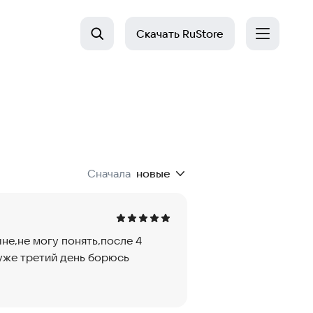
Скачать
RuStore
Сначала
новые
ыне,не могу понять,после 4
т,уже третий день борюсь