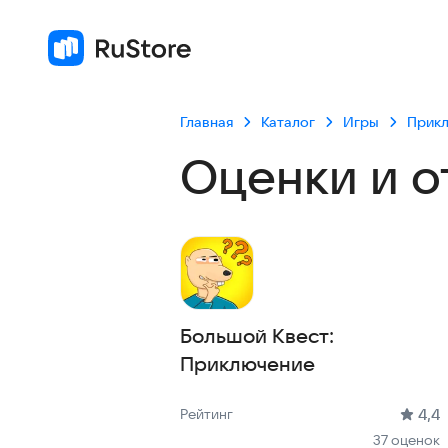
Главная
Каталог
Игры
Прик
Оценки и о
Большой Квест:
Приключение
Рейтинг: 4,4, 37 оценок
Скачиваний: до 10 тыс
Размер файла: 108.5 MB
Возрастное ограничение: 108.5 MB
4,4
Рейтинг
37 оценок