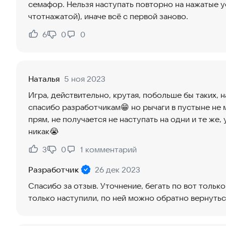
семафор. Нельзя наступать повторно на нажатые 
чтотнажатой), иначе всё с первой заново.
6
0
0
Нравится:
Не нравится:
Наталья
5 ноя 2023
Игра, действительно, крутая, побольше бы таких, 
спасибо разработчикам😁 но рычаги в пустыне не 
прям, не получается не наступать на одни и те же,
никак😭
3
0
1
комментарий
Нравится:
Не нравится:
Разработчик
26 дек 2023
Спасибо за отзыв. Уточнение, бегать по вот толь
только наступили, по ней можно обратно вернутьс