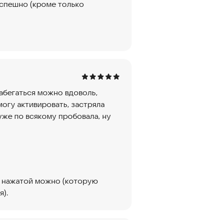
успешно (кроме только
набегаться можно вдоволь,
могу активировать, застряла
 уже по всякому пробовала, ну
ко нажатой можно (которую
я).