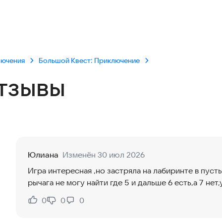
лючения
Большой Квест: Приключение
тзывы
Юлиана
Изменён 30 июл 2026
Игра интересная ,но застряла на лабиринте в пуст
рычага не могу найти где 5 и дальше 6 есть,а 7 не
0
0
0
Нравится:
Не нравится: