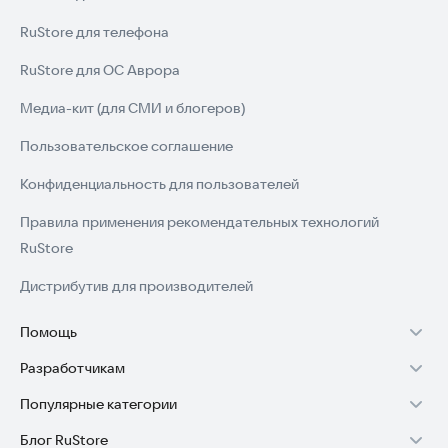
RuStore для телефона
Получайте скидки и акции в магазинах!
RuStore для ОС Аврора
Медиа-кит (для СМИ и блогеров)
Пользовательское соглашение
Конфиденциальность для пользователей
Правила применения рекомендательных технологий
RuStore
Дистрибутив для производителей
Помощь
Разработчикам
Установка RuStore на TV
Популярные категории
Зарабатывать с RuStore
Установка RuStore на телефон
Блог RuStore
Игры для Android
Стать разработчиком