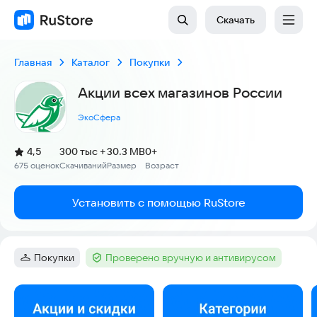
Скачать
Главная
Каталог
Покупки
Акции всех магазинов России
ЭкоСфера
(
)
4,5
300 тыс +
30.3 MB
0+
Рейтинг:
675 оценок
Скачиваний
Размер
Возраст
:
:
:
Установить с помощью RuStore
Покупки
Проверено вручную и антивирусом
Категория
:
Тег
:
Скриншоты