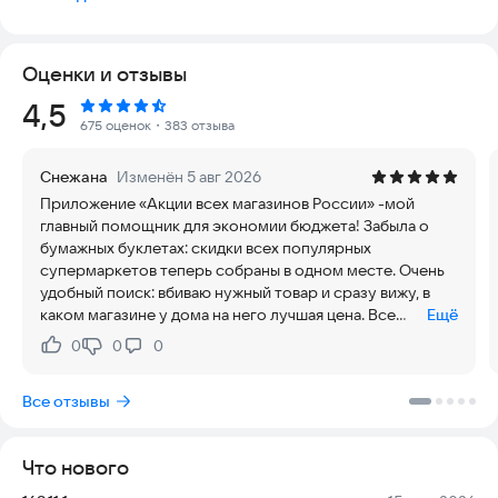
акции, спецпредложения и скидки от любимых магазинов.
Больше не нужно искать выгоду вручную – самые горячие
предложения уже ждут вас!
Оценки и отзывы
🛍 Покупайте по лучшим ценам с учетом Скидок и Акций
Рейтинг:
4,5
продукты в популярных магазинах и супермаркетах!
675 оценок
・383 отзыва
Приложение "Акции всех магазинов России" собирает все
Снежана
Изменён 5 авг 2026
акции, спецпредложения, промокоды, дисконты и скидки от
Приложение «Акции всех магазинов России» -мой
любимых магазинов. Больше не нужно искать выгоду
главный помощник для экономии бюджета! Забыла о
вручную – самые горячие предложения уже ждут вас!
бумажных буклетах: скидки всех популярных
Устанавливай приложение и получай промокоды, акции,
супермаркетов теперь собраны в одном месте. Очень
скидки, дисконты на продукты. Большой каталог товаров со
удобный поиск: вбиваю нужный товар и сразу вижу, в
скидкой и доступной ценой для экономии на продуктах.
каком магазине у дома на него лучшая цена. Все
Ещё
каталоги актуальные и обновляются вовремя. Нравится
🔥 Что делает приложение?
0
0
0
Нравится:
Не нравится:
функция создания списка покупок прямо из
✅ Акции и скидки – свежие предложения и дисконты из
приложения. Интерфейс простой, ничего не зависает. В
Пятерочки, Перекрестка, Ашана, Ленты, Магнита, DNS,
Все отзывы
месяц получается сэкономить приличную сумму.
ВкусВилла, Золотого Яблока, М.Видео и сотен других
магазинов. Все скидки в одном месте — экономьте время и
деньги!
Что нового
✅ Сравнение цен – находите самые выгодные варианты в
ближайших магазинах. Удобные фильтры помогают выбрать