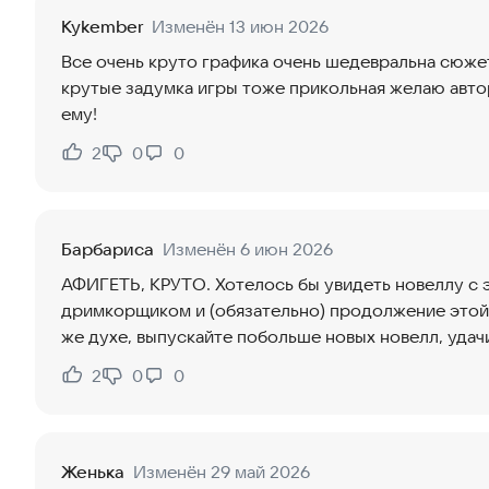
Kykember
Изменён 13 июн 2026
Все очень круто графика очень шедевральна сюж
крутые задумка игры тоже прикольная желаю авто
ему!
2
0
0
Нравится:
Не нравится:
Барбариса
Изменён 6 июн 2026
АФИГЕТЬ, КРУТО. Хотелось бы увидеть новеллу с
дримкорщиком и (обязательно) продолжение этой
же духе, выпускайте побольше новых новелл, удачи
2
0
0
Нравится:
Не нравится:
Женька
Изменён 29 май 2026