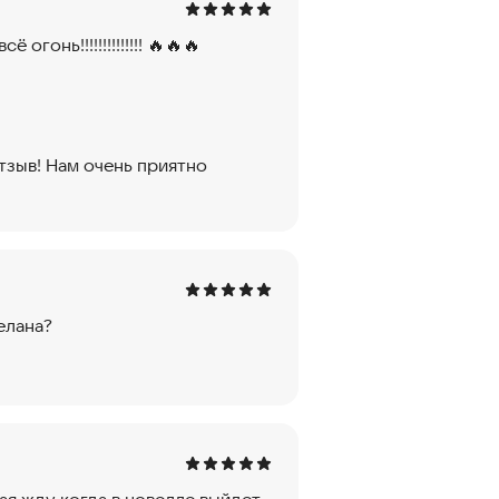
онь!!!!!!!!!!!!!! 🔥🔥🔥
тзыв! Нам очень приятно
елана?