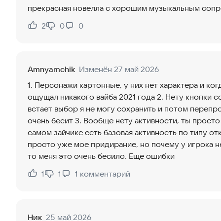
прекрасная новелла с хорошим музыкальным соп
2
0
0
Нравится:
Не нравится:
Amnyamchik
Изменён 27 май 2026
1. Персонажи картонные, у них нет характера и ког
ощущал никакого вайба 2021 года 2. Нету кнопки 
встает выбор я не могу сохранить и потом перепр
очень бесит 3. Вообще нету активности, ты просто 
самом зайчике есть базовая активность по типу от
просто уже мое придирание, но почему у игрока нет
то меня это очень бесило. Еще ошибки
1
1
1
комментарий
Нравится:
Не нравится:
Ник
25 май 2026