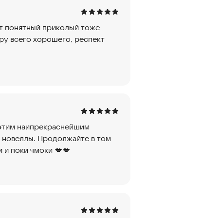
ет понятный приколый тоже
ру всего хорошего, респект
 этим наипрекраснейшим
 новеллы. Продолжайте в том
 и поки чмоки 💋💋