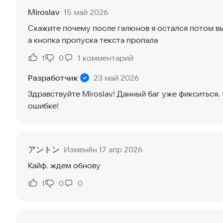
Miroslav
15 май 2026
Скажите почему после галюнов я остался потом в
а кнопка пропуска текста пропала
1
0
1
комментарий
Нравится:
Не нравится:
Разработчик
23 май 2026
Здравствуйте Miroslav! Данный баг уже фикситься.
ошибке!
アントン
Изменён 17 апр 2026
Кайф, ждем обнову
1
0
0
Нравится:
Не нравится: