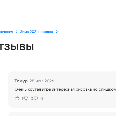
лючения
Зима 2021 новелла
тзывы
Тимур
28 июл 2026
Очень крутая игра интересная рисовка но слишко
1
0
0
Нравится:
Не нравится: