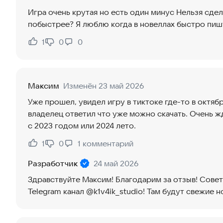
Игра очень крутая но есть один минус Нельзя сдел
побыстрее? Я люблю когда в новеллах быстро пишут
1
0
0
Нравится:
Не нравится:
Максим
Изменён 23 май 2026
Уже прошел, увидел игру в тиктоке где-то в октяб
владелец ответил что уже можно скачать. Очень 
с 2023 годом или 2024 лето.
1
0
1
комментарий
Нравится:
Не нравится:
Разработчик
24 май 2026
Здравствуйте Максим! Благодарим за отзыв! Сове
Telegram канал @k1v4ik_studio! Там будут свежие н