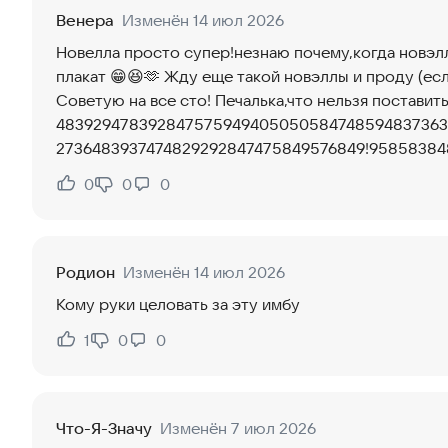
Венера
Изменён 14 июл 2026
Новелла просто супер!незнаю почему,когда новэл
плакат 😁😆🫶 Жду еще такой новэллы и проду (есл
Советую на все сто! Печалька,что нельзя поставит
483929478392847575949405050584748594837363
2736483937474829292847475849576849!95858384
0
0
0
Нравится:
Не нравится:
Родион
Изменён 14 июл 2026
Кому руки целовать за эту имбу
1
0
0
Нравится:
Не нравится:
Что-Я-Значу
Изменён 7 июл 2026