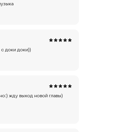
музыка
с доки доки))
жно:) жду выход новой главы)