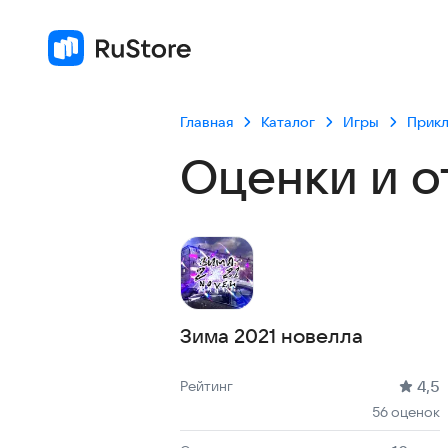
Главная
Каталог
Игры
Прик
Оценки и о
Зима 2021 новелла
Рейтинг: 4,5, 56 оценок
Скачиваний: до 10 тыс
Размер файла: 124.8 MB
Возрастное ограничение: 124.8 MB
4,5
Рейтинг
56 оценок