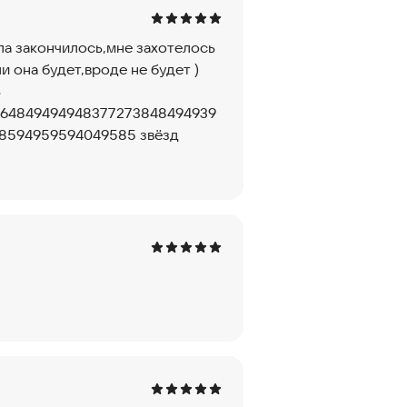
ла закончилось,мне захотелось
и она будет,вроде не будет )
ь
64849494948377273848494939
8594959594049585 звёзд