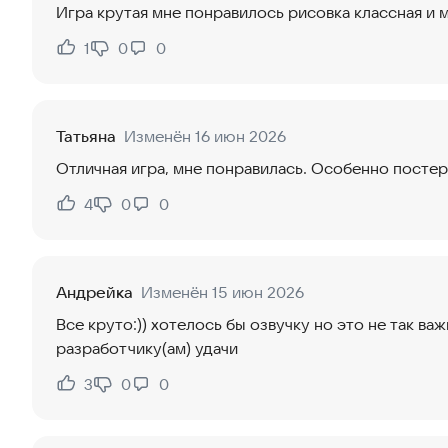
Игра крутая мне понравилось рисовка классная и 
1
0
0
Нравится:
Не нравится:
Татьяна
Изменён 16 июн 2026
Отличная игра, мне понравилась. Особенно постер 
4
0
0
Нравится:
Не нравится:
Андрейка
Изменён 15 июн 2026
Все круто:)) хотелось бы озвучку но это не так ва
разработчику(ам) удачи
3
0
0
Нравится:
Не нравится: