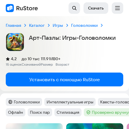
Скачать
Главная
Каталог
Игры
Головоломки
Арт-Пазлы: Игры-Головоломки
(
)
4,2
до 10 тыс
111.9 MB
0+
Рейтинг:
15 оценок
Скачиваний
Размер
Возраст
:
:
:
Установить с помощью RuStore
Головоломки
Интеллектуальные игры
Квесты-голов
Категория
:
Тег
:
Тег
:
Офлайн
Поиск пар
Стилизация
Проверено вручну
Тег
:
Тег
:
Тег
:
Тег
:
Скриншоты