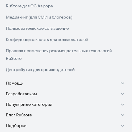
RuStore для ОС Аврора
Медиа-кит (для СМИ и блогеров)
Пользовательское соглашение
Конфиденциальность для пользователей
Правила применения рекомендательных технологий
RuStore
Дистрибутив для производителей
Помощь
Разработчикам
Установка RuStore на TV
Популярные категории
Зарабатывать с RuStore
Установка RuStore на телефон
Блог RuStore
Игры для Android
Стать разработчиком
Установка RuStore в машину
Подборки
Обзоры игр для Android 2025
Приложения банков
Доступ к RuStore Консоль
Помощь пользователям RuStore