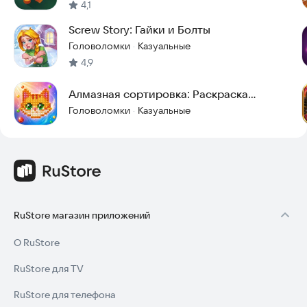
4,1
Попробуйте Art of Puzzles прямо сейчас и откройте для себя
Screw Story: Гайки и Болты
мир волшебных головоломок! Установите приложение,
Головоломки
Казуальные
·
чтобы начать игру.
4,9
Алмазная сортировка: Раскраска
кристалликами
Головоломки
Казуальные
·
RuStore магазин приложений
О RuStore
RuStore для TV
RuStore для телефона