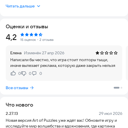
работает на современных смартфонах Android и не требует
Читать дальше
постоянного интернета для прохождения уровней.
Погрузитесь в фэнтезийный мир с яркими красками,
уникальными героями и захватывающими пейзажами. Это
Оценки и отзывы
уникальная игра, где пазл сочетается с книжкой с
наклейками: собирайте кусочки удивительных картин,
Рейтинг:
4,2
превращая их в часть сказочной истории.
15 оценок
・2 отзыва
Наслаждайтесь чудесными арт-пазлами
Елена
Изменён 27 апр 2026
🌈 Позвольте себе расслабиться: увлекательный процесс
Написали бы честно, что игра стоит полторы тыщи,
отвлечет от рутины, но при этом заставит работать
иначе вылезает реклама, которую даже закрыть нельзя
воображение, наблюдательность и смекалку. Наследуйте
захватывающие сюжеты и успокаивающую музыку в Art of
0
0
0
Нравится:
Не нравится:
Puzzles, где каждая картинка — это настоящее произведение
искусства. Погрузитесь в удивительные фэнтезийные миры,
Все отзывы
которые оживают в ваших руках, и открывайте новые уровни
— вас ждут сотни анимированных изображений с
очаровательными персонажами!
Что нового
Изучите возможности нашей пазл-игры
Версия:
Дата:
2.27.13
29 июл 2026
Новая версия Art of Puzzles уже ждёт вас! Обновите игру и
🔗 Соединяйте кусочки пазла, ставя каждый фрагмент на
исследуйте мир волшебства и вдохновения, где картинка