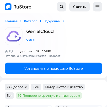
Скачать
Главная
Каталог
Здоровье
GenialCloud
Genial
(
)
0,0
до 1 тыс
20.7 MB
0+
Рейтинг:
Нет оценок
Скачиваний
Размер
Возраст
:
:
:
Установить с помощью RuStore
Здоровье
Сон
Материнство и детство
Категория
:
Тег
:
Тег
:
Бег
Проверено вручную и антивирусом
Тег
:
Тег
: