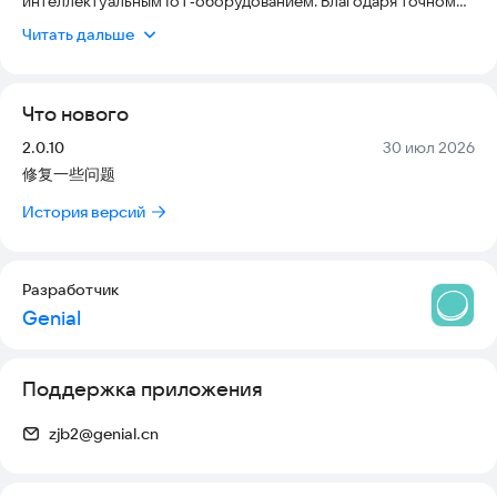
интеллектуальным IoT‑оборудованием. Благодаря точному
сбору и управлению данными она отслеживает
Читать дальше
окружающую пользователей среду, предоставляя им
возможность насладиться опытом «управления дома и
услуг на ходу».
Что нового
Примечание: Данное приложение не предназначено для
медицинских целей. Диаграммы, данные и другая
Версия:
Дата:
2.0.10
30 июл 2026
предоставляемая приложением информация носит
修复一些问题
исключительно справочный характер. Она не должна
рассматриваться как диагностическая или лечебная услуга в
История версий
любом виде и не может заменять клиническую диагностику
врача. Если у вас возникли проблемы со здоровьем,
обратитесь к квалифицированному медицинскому
специалисту.
Разработчик
Отказ от ответственности: Для оборудования,
Genial
подключаемого к приложению, имеются доступные для
подключения продукты в регионах, где оно представлено.
Поддержка приложения
zjb2@genial.cn