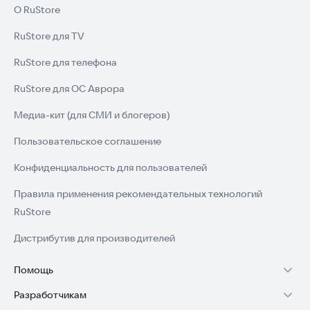
О RuStore
RuStore для TV
RuStore для телефона
RuStore для ОС Аврора
Медиа-кит (для СМИ и блогеров)
Пользовательское соглашение
Конфиденциальность для пользователей
Правила применения рекомендательных технологий
RuStore
Дистрибутив для производителей
Помощь
Разработчикам
Установка RuStore на TV