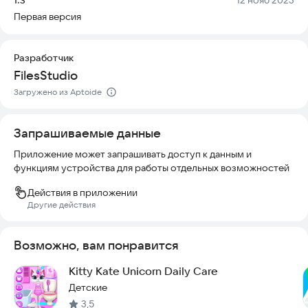
создают уникальные образы и делятся ими в социальных
Первая версия
сетях. Попробуйте прямо сейчас и почувствуйте себя
настоящей принцессой в любом наряде, который вам
нравится.
Разработчик
FilesStudio
Загружено из Aptoide
Запрашиваемые данные
Приложение может запрашивать доступ к данным и
функциям устройства для работы отдельных возможностей
Действия в приложении
Другие действия
Возможно, вам понравится
Kitty Kate Unicorn Daily Care
Детские
3,5