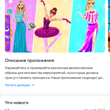
Описание приложения
Наряжайтесь и примеряйте различные великолепные
образы для множества мероприятий, на которых должна
присутствовать принцесса. Наша приложение подходит для
всех возрастов и удобно в использовании, так как
Читать дальше
разработано с учетом современных требований к
безопасности и удобству. Вы можете использовать его без
интернета, а также на разных устройствах, включая
Что нового
смартфоны и планшеты с поддержкой Android 6.0 и выше.
Присоединяйтесь к миллионам пользователей, которые уже
Версия:
Дата:
1.3
12 нояб 2023