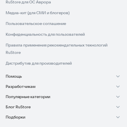
RuStore для ОС Аврора
Медиа-кит (для СМИ и блогеров)
Пользовательское соглашение
Конфиденциальность для пользователей
Правила применения рекомендательных технологий
RuStore
Дистрибутив для производителей
Помощь
Разработчикам
Установка RuStore на TV
Популярные категории
Зарабатывать с RuStore
Установка RuStore на телефон
Блог RuStore
Игры для Android
Стать разработчиком
Установка RuStore в машину
Подборки
Обзоры игр для Android 2025
Приложения банков
Доступ к RuStore Консоль
Помощь пользователям RuStore