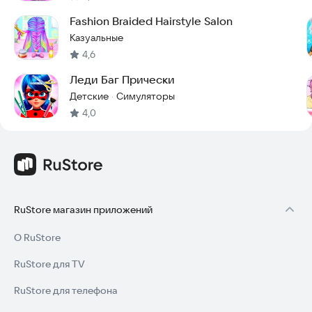
Fashion Braided Hairstyle Salon
Казуальные
4,6
Леди Баг Прически
Детские
Симуляторы
·
4,0
RuStore магазин приложений
О RuStore
RuStore для TV
RuStore для телефона