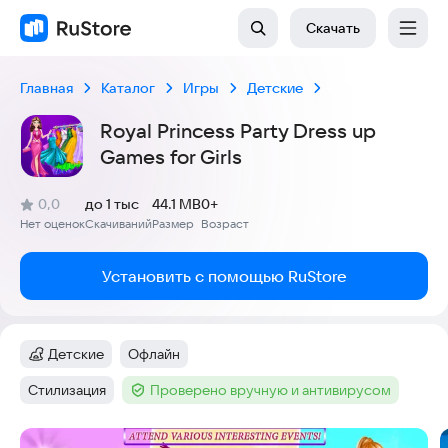
Скачать
Главная
Каталог
Игры
Детские
Royal Princess Party Dress up
Games for Girls
(
)
0,0
до 1 тыс
44.1 MB
0+
Рейтинг:
Нет оценок
Скачиваний
Размер
Возраст
:
:
:
Установить с помощью RuStore
Детские
Офлайн
Категория
:
Тег
:
Стилизация
Проверено вручную и антивирусом
Тег
:
Тег
:
Скриншоты