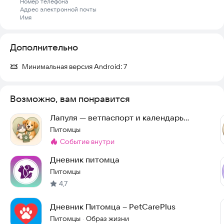
Номер телефона
Адрес электронной почты
Имя
Дополнительно
Минимальная версия Android:
7
Возможно, вам понравится
Лапуля — ветпаспорт и календарь
прививок
Питомцы
событие внутри
Метка
:
Дневник питомца
Питомцы
4,7
Дневник Питомца – PetCarePlus
Питомцы
Образ жизни
·