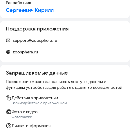
Разработчик
В приложении доступны:
Сергеевич Кирилл
- карточка питомца
- история здоровья
Поддержка приложения
- календарь событий
- учет лечения и препаратов
- контроль вакцинаций
support@zoosphera.ru
- запись на прием
- хранение заметок и медицинских данных
zoosphera.ru
Зоосфера подходит для повседневного контроля здоровья
питомца и помогает держать всю важную информацию под
Запрашиваемые данные
рукой.
Приложение может запрашивать доступ к данным и
функциям устройства для работы отдельных возможностей
Действия в приложении
Взаимодействие с приложением
Фото и видео
Фотографии
Личная информация