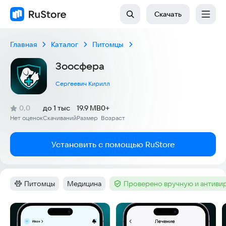
Скачать
Главная
Каталог
Питомцы
Зоосфера
Сергеевич Кирилл
(
)
0,0
до 1 тыс
19.9 MB
0+
Рейтинг:
Нет оценок
Скачиваний
Размер
Возраст
:
:
:
Установить с помощью RuStore
Питомцы
Медицина
Проверено вручную и антиви
Категория
:
Тег
:
Тег
:
Скриншоты