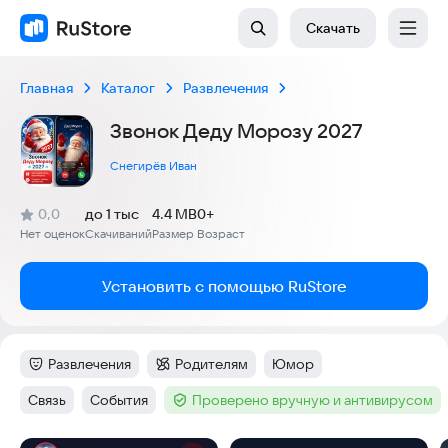
Скачать
Главная
Каталог
Развлечения
Звонок Деду Морозу 2027
Снегирёв Иван
(
)
0,0
до 1 тыс
4.4 MB
0+
Рейтинг:
Нет оценок
Скачиваний
Размер
Возраст
:
:
:
Установить с помощью RuStore
Развлечения
Родителям
Юмор
Категория
:
Категория
:
Тег
:
Связь
События
Проверено вручную и антивирусом
Тег
:
Тег
:
Тег
: