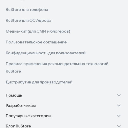
RuStore для телефона
RuStore для ОС Аврора
Медиа-кит (для СМИ и блогеров)
Пользовательское соглашение
Конфиденциальность для пользователей
Правила применения рекомендательных технологий
RuStore
Дистрибутив для производителей
Помощь
Разработчикам
Установка RuStore на TV
Популярные категории
Зарабатывать с RuStore
Установка RuStore на телефон
Блог RuStore
Игры для Android
Стать разработчиком