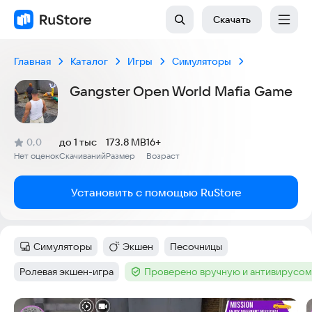
Скачать
Главная
Каталог
Игры
Симуляторы
Gangster Open World Mafia Game
(
)
0,0
до 1 тыс
173.8 MB
16+
Рейтинг:
Нет оценок
Скачиваний
Размер
Возраст
:
:
:
Установить с помощью RuStore
Симуляторы
Экшен
Песочницы
Категория
:
Категория
:
Тег
:
Ролевая экшен-игра
Проверено вручную и антивирусом
Тег
:
Тег
:
Скриншоты