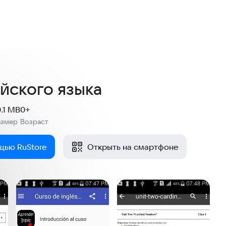
ийского языка
0.1 MB
0+
азмер
Возраст
:
щью RuStore
Открыть на смартфоне