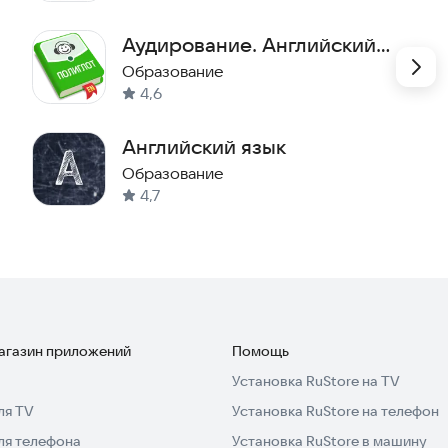
Аудирование. Английский
язык
Образование
4,6
Английский язык
Образование
4,7
магазин приложений
Помощь
Установка RuStore на TV
ля TV
Установка RuStore на телефон
ля телефона
Установка RuStore в машину