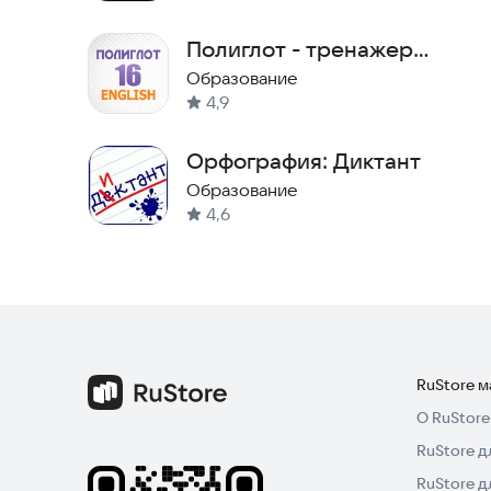
Полиглот - тренажер
английского за 16 уроков
Образование
4,9
Орфография: Диктант
Образование
4,6
RuStore 
О RuStore
RuStore д
RuStore д