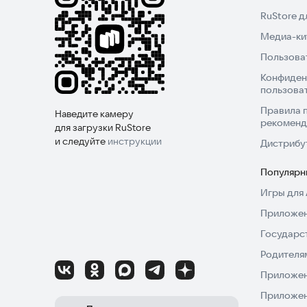
RuStore 
Медиа-кит
Пользова
Конфиден
пользова
Правила 
Наведите камеру
рекоменд
для загрузки RuStore
и следуйте
инструкции
Дистрибу
Популярн
Игры для 
Приложен
Государс
Родителя
Приложен
Приложен