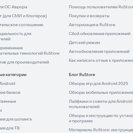
для ОС Аврора
Помощь пользователям RuStor
 (для СМИ и блогеров)
Покупки и возвраты
тельское соглашение
Авторизация в RuStore
циальность для
Сбой обновления приложений
телей
Детский режим
применения
Автообновление приложений
ательных технологий RuStore
Как написать отзыв к приложе
тив для производителей
ые категории
Блог RuStore
Android
Обзоры игр для Android 2025
ия банков
Обзоры мобильных приложений
твенные
Лайфхаки и советы для Android
пользователей
м
Обзоры и инструкции по устано
ия для шопинга
и программ
ия для ТВ
Материалы RuStore: инструкци