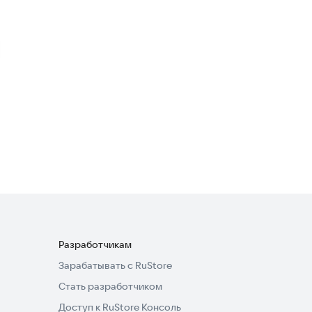
English Speaking Practice
Образование
Словарный запас
Образование
Разработчикам
Зарабатывать с RuStore
Стать разработчиком
Доступ к RuStore Консоль