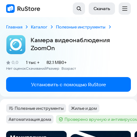
Скачать
Главная
Каталог
Полезные инструменты
Kамера видеонаблюдения
ZoomOn
(
)
0,0
1 тыс +
82.1 MB
0+
Рейтинг:
Нет оценок
Скачиваний
Размер
Возраст
:
:
:
Установить с помощью RuStore
Полезные инструменты
Жилье и дом
Категория
:
Тег
:
Автоматизация дома
Проверено вручную и антивирусо
Тег
:
Тег
:
Скриншоты