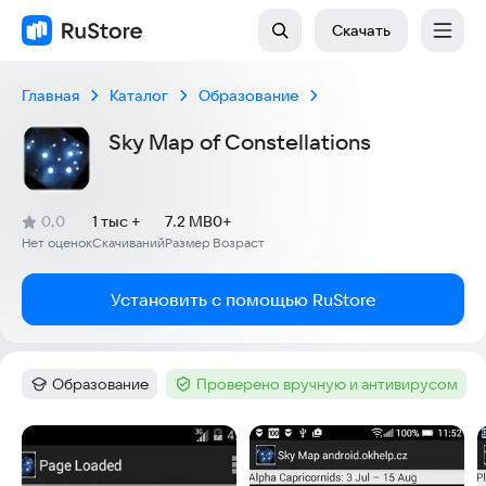
Скачать
Главная
Каталог
Образование
Sky Map of Constellations
(
)
0,0
1 тыс +
7.2 MB
0+
Рейтинг:
Нет оценок
Скачиваний
Размер
Возраст
:
:
:
Установить с помощью RuStore
Образование
Проверено вручную и антивирусом
Категория
:
Тег
:
Скриншоты