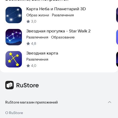
наблюдения за небом, а полноценное образовательное
приложение, которое помогает развивать интерес к
Карта Неба и Планетарий 3D
астрономии. Оно простое в использовании, не требует
Образ жизни
Развлечения
·
сложных настроек и подходит для всех возрастов.
3,0
Установите приложение и откройте для себя красоту
Звездная прогулка - Star Walk 2
звёздного неба прямо из дома.
Развлечения
Образование
·
4,8
Звездная карта
Развлечения
4,0
RuStore магазин приложений
О RuStore