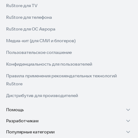
RuStore для TV
RuStore для телефона
RuStore для ОС Аврора
Медиа-кит (для СМИ и блогеров)
Пользовательское соглашение
Конфиденциальность для пользователей
Правила применения рекомендательных технологий
RuStore
Дистрибутив для производителей
Помощь
Разработчикам
Установка RuStore на TV
Популярные категории
Зарабатывать с RuStore
Установка RuStore на телефон