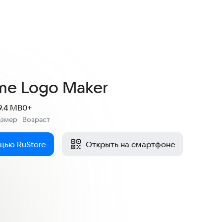
ame Logo Maker
9.4 MB
0+
азмер
Возраст
:
щью RuStore
Открыть на смартфоне