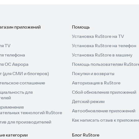
 размер изображений несколькими жестами.
ксты: Создавайте граффити с разными стилями шрифтов
названий сделайте текстовую фотографию с
магазин приложений
Помощь
Установка RuStore на TV
ля TV
Установка RuStore на телефон
raffiti Name Logo Makers 2025 tool — это бесплатное
ля телефона
Установка RuStore в машину
вайте рукописные шедевры где угодно и когда
для ОС Аврора
Помощь пользователям RuStor
 (для СМИ и блогеров)
Покупки и возвраты
тельское соглашение
Авторизация в RuStore
полноценный инструмент для всех, кто ищет
циальность для
Сбой обновления приложений
стиле граффити или научит рисовать. С Graffiti Name
телей
Детский режим
применения
Автообновление приложений
ательных технологий RuStore
о имени.
Как написать отзыв к приложе
тив для производителей
телем имен разных типов и размеров.
друзьями.
ые категории
Блог RuStore
йте с простым и понятным интерфейсом.