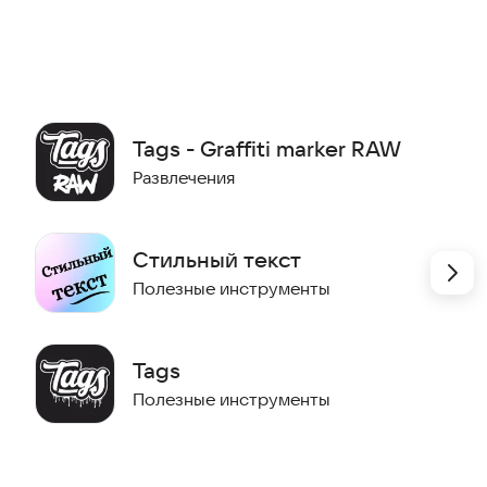
raffiti Name Creator Shiny ✨
ение Name in graffiti creator поможет создать
т как новичкам, так и профессионалам, желающим
 фотографий, например, людей и фон.
Tags - Graffiti marker RAW
Развлечения
е панковские надписи, чтобы выразить себя. Функция
мещать их, менять размер, добавлять тени и
рифте будет выделяться!
Стильный текст
Полезные инструменты
з более 400 наклеек с граффити — от баллончиков с
уйте их в любых дизайнах, чтобы создать атмосферу
Tags
олее 90 настенных росписей. В приложении graffiti
Полезные инструменты
ё.
йте фотографии, чтобы они сочетались с вашими