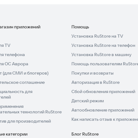
магазин приложений
Помощь
Установка RuStore на TV
ля TV
Установка RuStore на телефон
ля телефона
Установка RuStore в машину
для ОС Аврора
Помощь пользователям RuStor
 (для СМИ и блогеров)
Покупки и возвраты
тельское соглашение
Авторизация в RuStore
циальность для
Сбой обновления приложений
телей
Детский режим
применения
Автообновление приложений
ательных технологий RuStore
Как написать отзыв к приложе
тив для производителей
ые категории
Блог RuStore