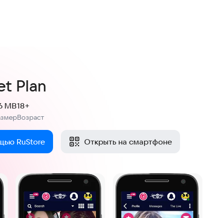
et Plan
.6 MB
18+
азмер
Возраст
:
щью RuStore
Открыть на смартфоне