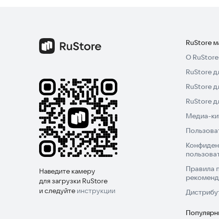
RuStore 
О RuStore
RuStore д
RuStore д
RuStore 
Медиа-кит
Пользова
Конфиден
пользова
Правила 
Наведите камеру
рекоменд
для загрузки RuStore
и следуйте
инструкции
Дистрибу
Популярн