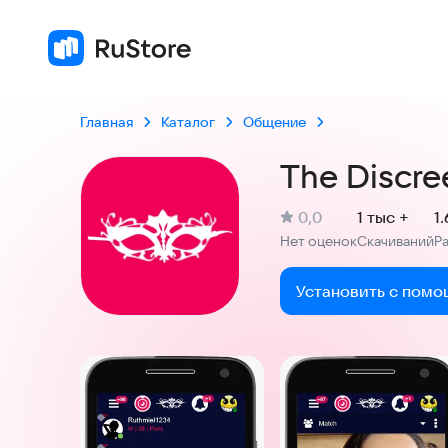
Главная
Каталог
Общение
The Discre
(
)
0,0
1 тыс +
1
Рейтинг:
Нет оценок
Скачиваний
Р
:
:
Установить с помо
Скриншоты