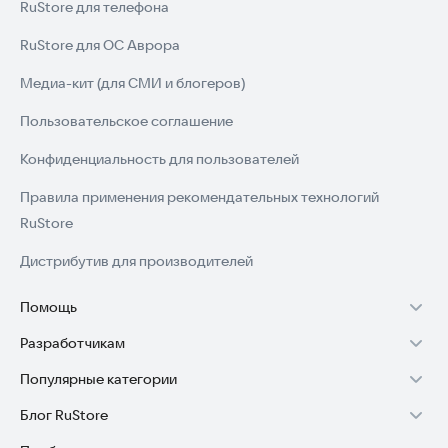
RuStore для телефона
RuStore для ОС Аврора
Медиа-кит (для СМИ и блогеров)
Пользовательское соглашение
Конфиденциальность для пользователей
Правила применения рекомендательных технологий
RuStore
Дистрибутив для производителей
Помощь
Разработчикам
Установка RuStore на TV
Популярные категории
Зарабатывать с RuStore
Установка RuStore на телефон
Блог RuStore
Игры для Android
Стать разработчиком
Установка RuStore в машину