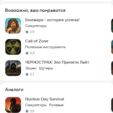
симуляторов выживания — Day R Survival. Выстрой свою
стратегию выживания и разгадай все тайны мира,
Возможно, вам понравится
пережившего апокалипсис!
Бомжара - история успеха!
Симуляторы
2,9
Call of Zone
Полезные инструменты
4,5
ЧЕРНОСТРАХ: Зло Припяти Лайт
Экшен
Шутеры
·
3,7
Аналоги
Nuclear Day Survival
Симуляторы
Ролевые
·
3,9