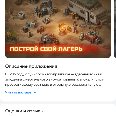
Скриншоты
Описание приложения
В 1985 году случилось непоправимое — ядерная война и
эпидемия смертельного вируса привели к апокалипсису,
превратившему весь мир в огромную радиоактивную
пустошь, кишащую мутантами, мародерами и безумцами
Читать дальше
(которые будут страшнее любого зомби). СССР пал, не
пережив ядерных ударов, а весь мир превратился в арену,
где каждый сражается за свое выживание.
Оценки и отзывы
Остаться в живых, в мире, полном радиации и монстров,