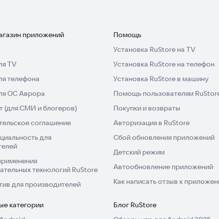
магазин приложений
Помощь
Установка RuStore на TV
ля TV
Установка RuStore на телефон
ля телефона
Установка RuStore в машину
для ОС Аврора
Помощь пользователям RuStor
 (для СМИ и блогеров)
Покупки и возвраты
тельское соглашение
Авторизация в RuStore
циальность для
Сбой обновления приложений
телей
Детский режим
применения
Автообновление приложений
ательных технологий RuStore
Как написать отзыв к приложе
тив для производителей
ые категории
Блог RuStore