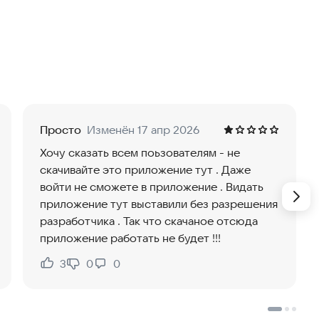
)
вигационные программы
лы, буквы или имена)
 текущий район (точно или примерно), чтобы
Просто
Изменён 17 апр 2026
оступ к геолокации отключен, вы всё равно сможете
Хочу сказать всем поьзователям - не
року или карту.
скачивайте это приложение тут . Даже
войти не сможете в приложение . Видать
постоянно совершенствуется. Покупка PRO-версии
приложение тут выставили без разрешения
жку!
разработчика . Так что скачаное отсюда
приложение работать не будет !!!
зе Wear OS: используйте их для быстрого поиска
к по адресу или карте на часах пока недоступен.
3
0
0
Нравится:
Не нравится:
droid Auto через встроенный экран.
е всё необходимое в один клик.