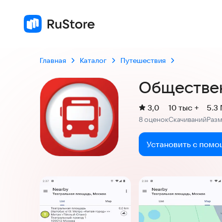
Главная
Каталог
Путешествия
Обществе
(
)
3,0
10 тыс +
5.3
Рейтинг:
8 оценок
Скачиваний
Раз
:
:
Установить с помо
Скриншоты