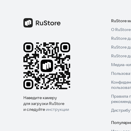
RuStore 
О RuStore
RuStore д
RuStore д
RuStore 
Медиа-кит
Пользова
Конфиден
пользова
Правила 
Наведите камеру
рекоменд
для загрузки RuStore
и следуйте
инструкции
Дистрибу
Популярн