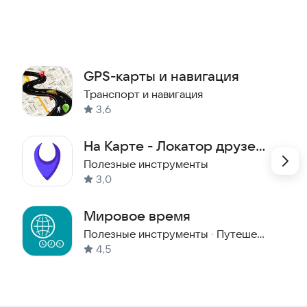
GPS-карты и навигация
Транспорт и навигация
3,6
На Карте - Локатор друзей
GPS
Полезные инструменты
3,0
Мировое время
Полезные инструменты
·
Путешествия
4,5