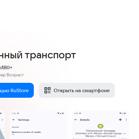
3,0
8 оценок
нный транспорт
 MB
0+
мер
Возраст
:
щью RuStore
Открыть на смартфоне