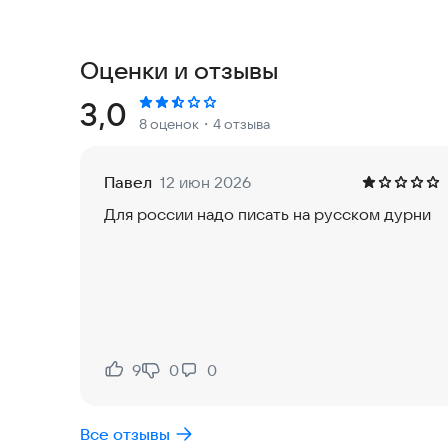
• Просмотр списка и карты
• Подробная информация о месте (если она есть
• Навигация через Google Maps или другие на
Оценки и отзывы
• Индивидуальные значки (можно выбрать симво
• Фотографии и панорамы улиц (при наличии)
Рейтинг:
3,0
8 оценок
・4 отзыва
Разрешения:
• Местоположение: приложение определяет ваш
Павел
12 июн 2026
показывать только релевантные записи. Если д
Для россии надо писать на русском дурни
искать места по всему миру через адресную ст
Контент приложения регулярно обновляется и 
помогает развивать проект. Спасибо за поддер
Приложение совместимо с умными часами на ба
локаций рядом с вами. Обратите внимание: поис
9
0
0
Нравится:
Не нравится:
Также работает в автомобилях с поддержкой An
Все отзывы
Попробуйте приложение прямо сейчас и найдит