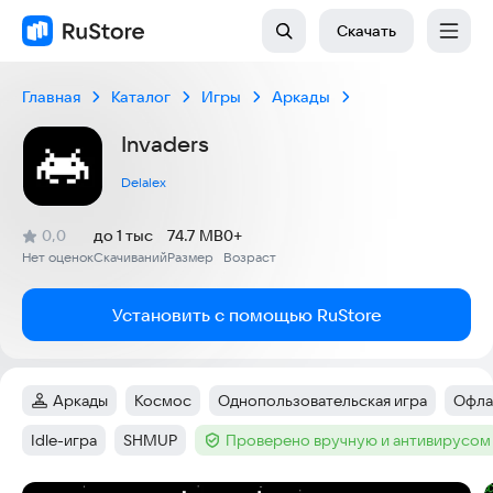
Скачать
Главная
Каталог
Игры
Аркады
Invaders
Delalex
(
)
0,0
до 1 тыс
74.7 MB
0+
Рейтинг:
Нет оценок
Скачиваний
Размер
Возраст
:
:
:
Установить с помощью RuStore
Аркады
Космос
Однопользовательская игра
Офла
Категория
:
Тег
:
Тег
:
Тег
:
Idle-игра
SHMUP
Проверено вручную и антивирусом
Тег
:
Тег
:
Тег
: