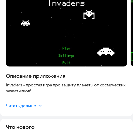
Скриншоты
Описание приложения
Invaders - простая игра про защиту планеты от космических
захватчиков!
Вы играете за корабль защитников, который должен
Читать дальше
уничтожать корабли инопланетян. Собирайте различные
бонусы, прокачивайте ваш корабль и не дайте пришельцам
захватить вселенную!
Что нового
Связь с разработчиком:
delalexdev@ya.ru