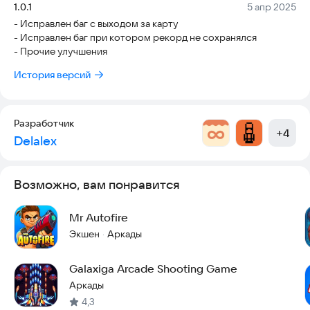
Версия:
Дата:
1.0.1
5 апр 2025
Сайт разработчика:
delalex.ru
- Исправлен баг с выходом за карту
- Исправлен баг при котором рекорд не сохранялся
- Прочие улучшения
История версий
Разработчик
+
4
Delalex
Возможно, вам понравится
Mr Autofire
Экшен
Аркады
·
Galaxiga Arcade Shooting Game
Аркады
4,3