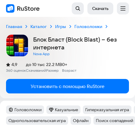
Скачать
Главная
Каталог
Игры
Головоломки
Блок Бласт (Block Blast) – без
интернета
Nova App
(
)
4,9
до 10 тыс
22.2 MB
0+
Рейтинг:
360 оценок
Скачиваний
Размер
Возраст
:
:
:
Установить с помощью RuStore
Головоломки
Казуальные
Гиперказуальная игра
Категория
:
Категория
:
Тег
:
Однопользовательская игра
Офлайн
Поиск совпадений
Тег
:
Тег
:
Тег
: