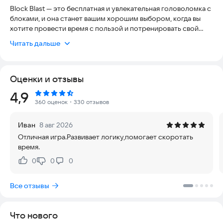
Block Blast — это бесплатная и увлекательная головоломка с
блоками, и она станет вашим хорошим выбором, когда вы
хотите провести время с пользой и потренировать свой
мозг. Цель игры в блоки-головоломки проста и интересна:
Читать дальше
совмещайте и удаляйте как можно больше блоков на
игровом поле, чтобы набрать высокий счёт. Block Blast не
только дарит увлекательный игровой опыт, но и проверяет
Оценки и отзывы
ваш интеллект, развивая логическое мышление.
Игра в блоки-головоломки имеет два интересных и крутых
Рейтинг:
4,9
режима: классический режим и режим приключений,
360 оценок
・330 отзывов
обеспечивая расслабляющий игровой опыт на 300 уровней.
Игра легка в освоении, но при этом отлично развивает
Иван
8 авг 2026
интеллект и логические способности. Игра в блоки-
Отличная игра.Развивает логику,помогает скоротать
головоломки полностью бесплатна и не требует
время.
подключения к интернету — вы можете принять вызов
логических головоломок в офлайн-режиме. Пришло время
0
0
0
Нравится:
Не нравится:
отправиться в увлекательное путешествие по
головоломкам вместе с Block Blast!
Все отзывы
Классический режим: Перетаскивайте блоки на игровое
поле 8×8 и сочетайте их в этом увлекательном
Что нового
тренировочном процессе для мозга, чтобы заполнять