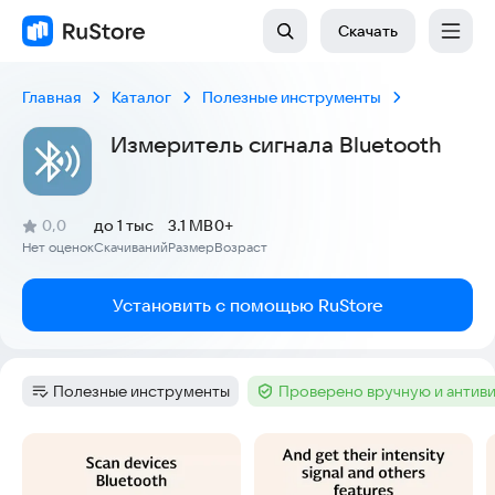
Скачать
Главная
Каталог
Полезные инструменты
Измеритель сигнала Bluetooth
(
)
0,0
до 1 тыс
3.1 MB
0+
Рейтинг:
Нет оценок
Скачиваний
Размер
Возраст
:
:
:
Установить с помощью RuStore
Полезные инструменты
Проверено вручную и антив
Категория
:
Тег
:
Скриншоты