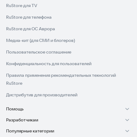
RuStore для TV
RuStore для телефона
RuStore для ОС Аврора
Медиа-кит (для СМИ и блогеров)
Пользовательское соглашение
Конфиденциальность для пользователей
Правила применения рекомендательных технологий
RuStore
Дистрибутив для производителей
Помощь
Разработчикам
Установка RuStore на TV
Популярные категории
Зарабатывать с RuStore
Установка RuStore на телефон