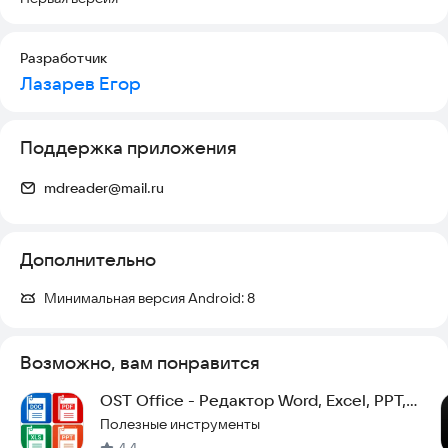
• Автосохранение(включается в настройках)
• Откат изменений(CTRL + Z)
• Тёмная и светлая темы, настраиваемый размер шрифта
Разработчик
Приложение работает полностью офлайн, не требует
Лазарев Егор
регистрации и не собирает никаких данных. Все файлы
остаются на вашем устройстве.
Поддержка приложения
mdreader@mail.ru
Дополнительно
Минимальная версия Android:
8
Возможно, вам понравится
OST Office - Редактор Word, Excel, PPT,
PDF
Полезные инструменты
4,4