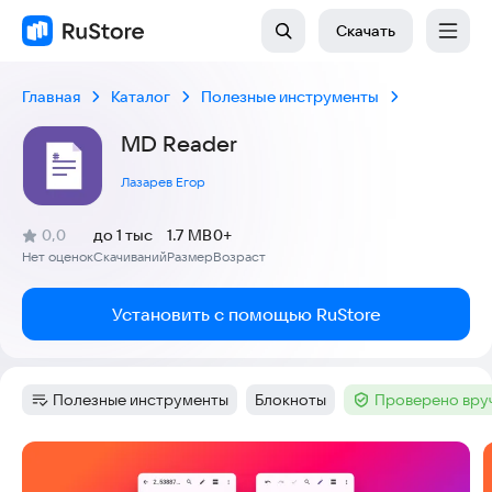
Скачать
Главная
Каталог
Полезные инструменты
MD Reader
Лазарев Егор
(
)
0,0
до 1 тыс
1.7 MB
0+
Рейтинг:
Нет оценок
Скачиваний
Размер
Возраст
:
:
:
Установить с помощью RuStore
Полезные инструменты
Блокноты
Проверено вру
Категория
:
Тег
:
Тег
:
Скриншоты