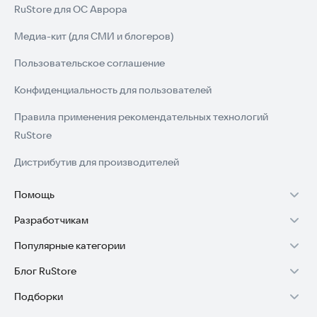
RuStore для ОС Аврора
Медиа-кит (для СМИ и блогеров)
Пользовательское соглашение
Конфиденциальность для пользователей
Правила применения рекомендательных технологий
RuStore
Дистрибутив для производителей
Помощь
Разработчикам
Установка RuStore на TV
Популярные категории
Зарабатывать с RuStore
Установка RuStore на телефон
Блог RuStore
Игры для Android
Стать разработчиком
Установка RuStore в машину
Подборки
Обзоры игр для Android 2025
Приложения банков
Доступ к RuStore Консоль
Помощь пользователям RuStore