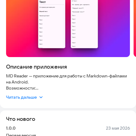
Описание приложения
MD Reader — приложение для работы с Markdown-файлами
на Android.
Возможности:
• Просмотр .md файлов с рендерингом форматирования,
Читать дальше
таблиц, списков и ссылок
• Редактирование с панелью быстрого форматирования
• Режим Split — одновременное редактирование и
Что нового
предпросмотр результата
• Поиск по тексту с переходом между совпадениями
Версия:
Дата:
1.0.0
23 мая 2026
• Оглавление документа для быстрой навигации
Первая версия