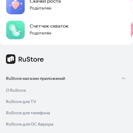
Скачки роста
Как пользоваться счетчиком:
Родителям
1. Запустите приложение при первых признаках схваток.
2. Нажмите «Начать», когда схватка начинается.
Счетчик схваток
3. Нажмите «Стоп», когда схватка заканчивается.
4. Повторяйте действия для каждой схватки.
Родителям
5. Программа автоматически покажет частоту и
длительность.
Помните: это вспомогательный инструмент. Всегда
следуйте советам врача и обращайтесь за помощью при
необходимости.
RuStore магазин приложений
Особенности приложения:
・ Работает без интернета
О RuStore
・ Не требует регистрации
・ Легкий и не занимает много места
RuStore для TV
・ Регулярные обновления и улучшения
RuStore для телефона
Почему стоит выбрать нас:
1. Точность. Наш алгоритм дает максимально точные данные,
RuStore для ОС Аврора
чтобы вы не опоздали в роддом.
2. Удобство. Интерфейс создан так, чтобы вы могли легко