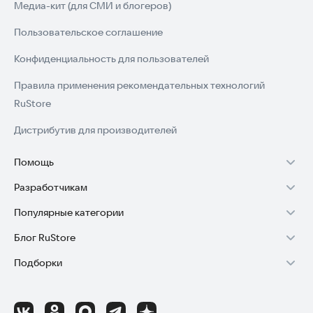
Медиа-кит (для СМИ и блогеров)
пользоваться им даже в стрессовой ситуации.
3. Поддержка. Приложение станет надежным другом в один
Пользовательское соглашение
из самых важных моментов вашей жизни, помогая
чувствовать себя увереннее.
Конфиденциальность для пользователей
4. Развитие. Мы постоянно обновляем программу, учитывая
отзывы пользователей и советы акушеров.
Правила применения рекомендательных технологий
RuStore
Советы по использованию:
・ Начните отслеживать при первых регулярных схватках.
Дистрибутив для производителей
・ Старайтесь отмечать начало и конец схваток
максимально точно.
Помощь
・ Покажите статистику врачу на следующем приеме.
・ Не паникуйте, если схватки то появляются, то исчезают –
Разработчикам
Установка RuStore на TV
это нормально на ранних этапах. Продолжайте следить за
ними.
Популярные категории
Зарабатывать с RuStore
Установка RuStore на телефон
Мы постоянно улучшаем приложение, опираясь на ваши
Блог RuStore
Игры для Android
Стать разработчиком
Установка RuStore в машину
отзывы. Ваше мнение очень важно! Если есть идеи по
Подборки
улучшению «Счетчика схваток: беременность», напишите
Обзоры игр для Android 2025
Приложения банков
Доступ к RuStore Консоль
Помощь пользователям RuStore
нам.
Игровой набор
Обзоры мобильных приложений 2025
Государственные
RuStore SDK (документация)
Покупки и возвраты
Подготовьтесь к главному моменту жизни с надежным