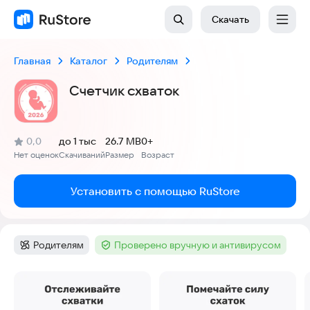
Скачать
Главная
Каталог
Родителям
Счетчик схваток
(
)
0,0
до 1 тыс
26.7 MB
0+
Рейтинг:
Нет оценок
Скачиваний
Размер
Возраст
:
:
:
Установить с помощью RuStore
Родителям
Проверено вручную и антивирусом
Категория
:
Тег
:
Скриншоты