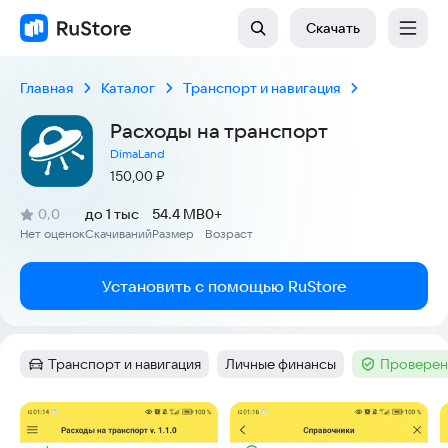
Скачать
Главная
Каталог
Транспорт и навигация
Расходы на транспорт
DimaLand
Цена:
150,00
₽
(
)
0,0
до 1 тыс
54.4 MB
0+
Рейтинг:
Нет оценок
Скачиваний
Размер
Возраст
:
:
:
Установить с помощью RuStore
Транспорт и навигация
Личные финансы
Проверен
Категория
:
Тег
:
Тег
:
Скриншоты