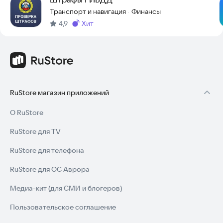
Транспорт и навигация
Финансы
·
4,9
хит
Метка
:
RuStore магазин приложений
О RuStore
RuStore для TV
RuStore для телефона
RuStore для ОС Аврора
Медиа-кит (для СМИ и блогеров)
Пользовательское соглашение