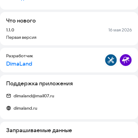
своего транспорта, возможно будет предоставить историю
расходов на ремонт и т.п.
Что нового
Версия:
Дата:
1.1.0
16 мая 2026
Первая версия
Разработчик
DimaLand
Поддержка приложения
dimaland@mail07.ru
dimaland.ru
Запрашиваемые данные