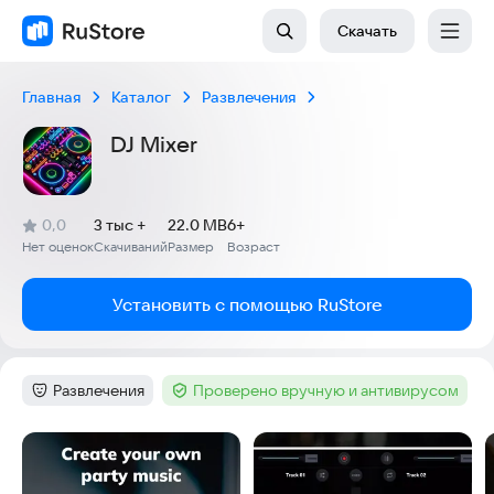
Скачать
Главная
Каталог
Развлечения
DJ Mixer
(
)
0,0
3 тыс +
22.0 MB
6+
Рейтинг:
Нет оценок
Скачиваний
Размер
Возраст
:
:
:
Установить с помощью RuStore
Развлечения
Проверено вручную и антивирусом
Категория
:
Тег
:
Скриншоты