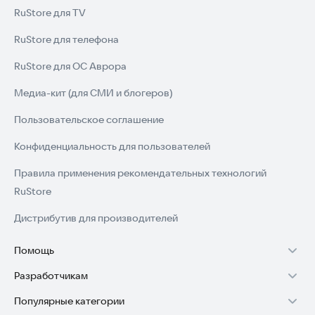
RuStore для TV
RuStore для телефона
RuStore для ОС Аврора
Медиа-кит (для СМИ и блогеров)
Пользовательское соглашение
Конфиденциальность для пользователей
Правила применения рекомендательных технологий
RuStore
Дистрибутив для производителей
Помощь
Разработчикам
Установка RuStore на TV
Популярные категории
Зарабатывать с RuStore
Установка RuStore на телефон