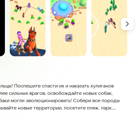
ьцы! Поспешите спасти их и наказать хулиганов
лее сильных врагов, освобождайте новых собак,
баки могли эволюционировать! Собери все породы
рывайте новые территории, посетите пляж, парк,
ься в мега крутых зверей защитников!
 Увлекательный сюжет! Разгадайте тайну острова и