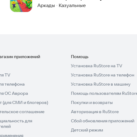
Боссов
Аркады
·
Казуальные
магазин приложений
Помощь
Установка RuStore на TV
ля TV
Установка RuStore на телефон
ля телефона
Установка RuStore в машину
для ОС Аврора
Помощь пользователям RuStor
 (для СМИ и блогеров)
Покупки и возвраты
тельское соглашение
Авторизация в RuStore
циальность для
Сбой обновления приложений
телей
Детский режим
применения