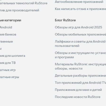
Автообновление приложений
ательных технологий RuStore
Как написать отзыв к приложе
тив для производителей
ые категории
Блог RuStore
Android
Обзоры игр для Android 2025
ия банков
Обзоры мобильных приложений
твенные
Лайфхаки и советы для Android
пользователей
м
Обзоры и инструкции по устано
ия для шопинга
и программ
ия для ТВ
Материалы RuStore: инструкци
обзоры, новости
атных игр
Детальные разборы приложений
латные игры
Топ приложений для Android T
Приложения для мам и детей
Последние новости RuStore