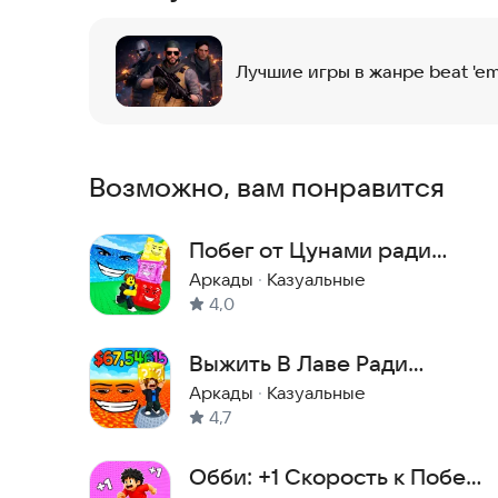
Лучшие игры в жанре beat 'em
Возможно, вам понравится
Побег от Цунами ради
Брейнротов
Аркады
·
Казуальные
4,0
Выжить В Лаве Ради
Брейнротов!
Аркады
·
Казуальные
4,7
Обби: +1 Скорость к Побегу