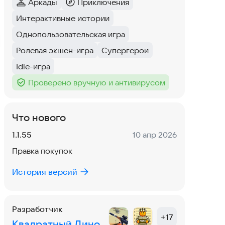
Аркады
Приключения
Категория
:
Категория
:
Интерактивные истории
Тег
:
Однопользовательская игра
Тег
:
Ролевая экшен-игра
Супергерои
Тег
:
Тег
:
Idle-игра
Тег
:
Проверено вручную и антивирусом
Тег
:
Что нового
Версия:
Дата:
1.1.55
10 апр 2026
Правка покупок
История версий
Разработчик
+
17
Квадратный Дино