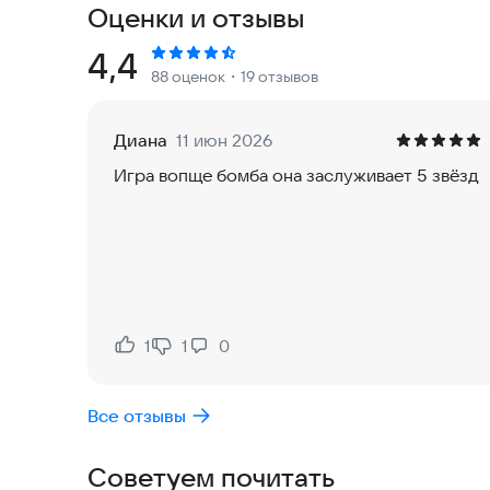
Оценки и отзывы
выполняйте интересные задания.
- Огромное количество самых разных врагов п
Рейтинг:
4,4
88 оценок
・19 отзывов
интересных и забавных врагов.
- Могучие Боссы пришельцев! На территории пар
- Большой игровой мир с различными интересн
Диана
11 июн 2026
- Множество милых собак и кошек! Самые разны
Игра вопще бомба она заслуживает 5 звёзд
Доберманов!
Для победы Вам нужно спасти всех питомцев и 
Добывайте ресурсы и прокачивайте собак. Сдав
Управление:
Пк: WASD - передвижение (либо используйте мы
врагу.
1
1
0
Нравится:
Не нравится:
Мобильное - для передвижения используйте пал
Все отзывы
https://squaredino.com/app-ads.txt
Советуем почитать