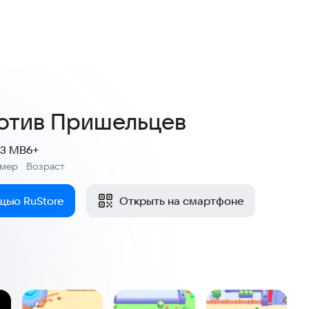
4,4
88 оценок
отив Пришельцев
.3 MB
6+
змер
Возраст
:
щью RuStore
Открыть на смартфоне