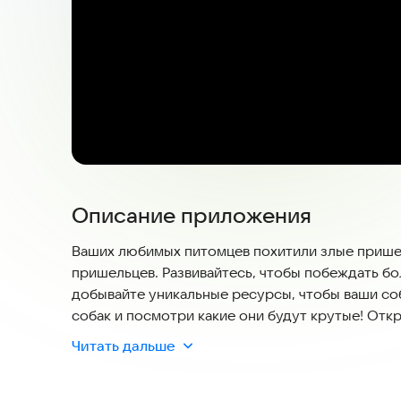
Описание приложения
Ваших любимых питомцев похитили злые пришел
пришельцев. Развивайтесь, чтобы побеждать бо
добывайте уникальные ресурсы, чтобы ваши со
собак и посмотри какие они будут крутые! Отк
городскую площадь и лес!
Читать дальше
Особенности игры:
- Эволюция собак! Ваши щенки могут превратит
- Множество интересных персонажей и квестов.