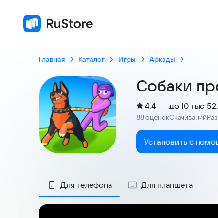
Главная
Каталог
Игры
Аркады
Собаки пр
(
)
4,4
до 10 тыс
52
Рейтинг:
88 оценок
Скачиваний
Ра
:
:
Установить с помо
Скриншоты
Для телефона
Для планшета