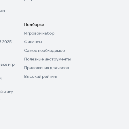
нию
Подборки
Игровой набор
 2025
Финансы
-
Самое необходимое
Полезные инструменты
вке игр
Приложения для часов
Высокий рейтинг
и,
 и игр
V