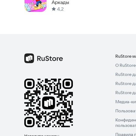
по Клавиатуре
Аркады
4,2
RuStore 
О RuStore
RuStore д
RuStore д
RuStore 
Медиа-кит
Пользова
Конфиден
пользова
Правила 
Наведите камеру