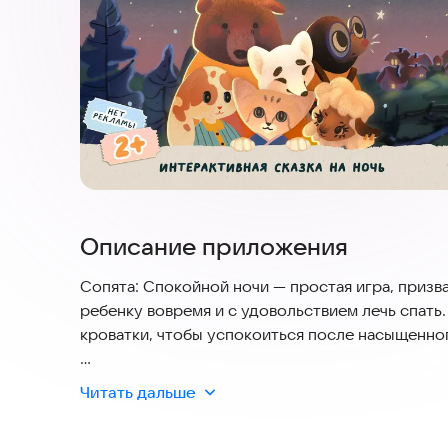
Описание приложения
Сопята: Спокойной ночи — простая игра, призв
ребенку вовремя и с удовольствием лечь спать
кроватки, чтобы успокоиться после насыщенног
[Прочитайте следующий абзац голосом заботли
Читать дальше
В волшебном лесу наступает ночь, все зверята
кто-то в лесу ещё не спит, в их домиках горит