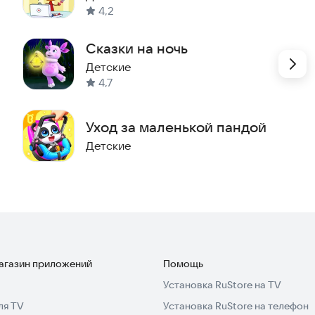
, не стесняйтесь написать нам на
hello@dotbake.com
.
4,2
и!
Сказки на ночь
Детские
4,7
Уход за маленькой пандой
Детские
магазин приложений
Помощь
Установка RuStore на TV
ля TV
Установка RuStore на телефон