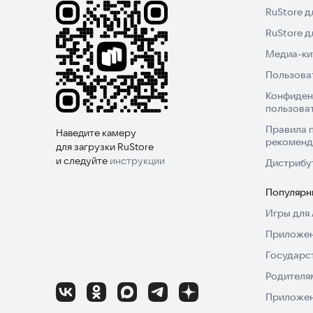
RuStore д
RuStore 
Медиа-кит
Пользова
Конфиден
пользова
Правила 
Наведите камеру
рекоменд
для загрузки RuStore
и следуйте
инструкции
Дистрибу
Популярн
Игры для 
Приложен
Государс
Родителя
Приложен