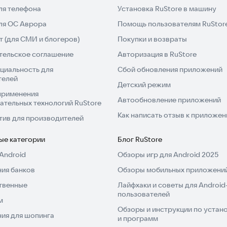
ля телефона
Установка RuStore в машину
для ОС Аврора
Помощь пользователям RuStor
 (для СМИ и блогеров)
Покупки и возвраты
тельское соглашение
Авторизация в RuStore
циальность для
Сбой обновления приложений
телей
Детский режим
применения
Автообновление приложений
ательных технологий RuStore
Как написать отзыв к приложе
тив для производителей
ые категории
Блог RuStore
Android
Обзоры игр для Android 2025
ия банков
Обзоры мобильных приложений
твенные
Лайфхаки и советы для Android
пользователей
м
Обзоры и инструкции по устано
ия для шопинга
и программ