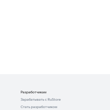
3,9
Бурёнка Даша. Му-му-му
Детские
4,0
My Baby Unicorn
Детские
4,6
Разработчикам
Зарабатывать с RuStore
Стать разработчиком