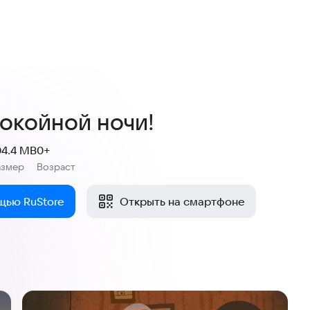
покойной ночи!
04.4 MB
0+
азмер
Возраст
:
щью RuStore
Открыть на смартфоне