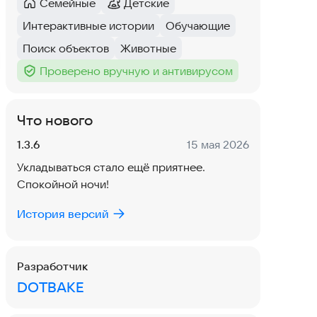
Семейные
Детские
Категория
:
Категория
:
Интерактивные истории
Обучающие
Тег
:
Тег
:
Поиск объектов
Животные
Тег
:
Тег
:
Проверено вручную и антивирусом
Тег
:
Что нового
Версия:
Дата:
1.3.6
15 мая 2026
Укладываться стало ещё приятнее.
Спокойной ночи!
История версий
Разработчик
DOTBAKE