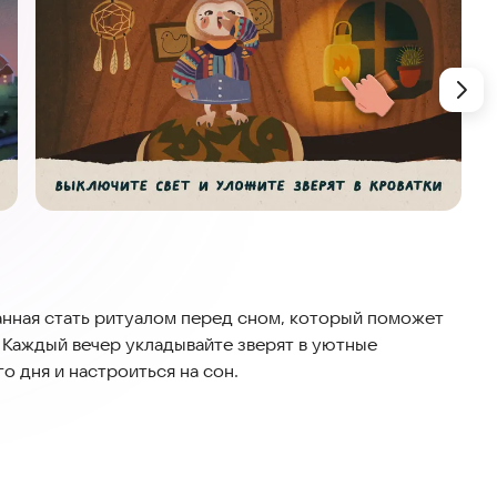
анная стать ритуалом перед сном, который поможет
. Каждый вечер укладывайте зверят в уютные
о дня и настроиться на сон.
вой мамы, рассказывающей своему ребенку сказку]
 укладываются в свои уютные кроватки и засыпают. Но
 свет. Вашему ребенку предстоит выключить свет в