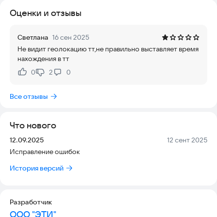
Оценки и отзывы
Светлана
16 сен 2025
Не видит геолокацию тт,не правильно выставляет время
нахождения в тт
0
2
0
Нравится:
Не нравится:
Все отзывы
Что нового
Версия:
Дата:
12.09.2025
12 сент 2025
Исправление ошибок
История версий
Разработчик
ООО "ЭТИ"