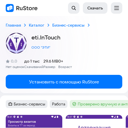
Скачать
Главная
Каталог
Бизнес-сервисы
eti.InTouch
ООО "ЭТИ"
(
)
0,0
до 1 тыс
29.6 MB
0+
Рейтинг:
Нет оценок
Скачиваний
Размер
Возраст
:
:
:
Установить с помощью RuStore
Бизнес-сервисы
Работа
Проверено вручную и ан
Категория
:
Тег
:
Тег
:
Скриншоты