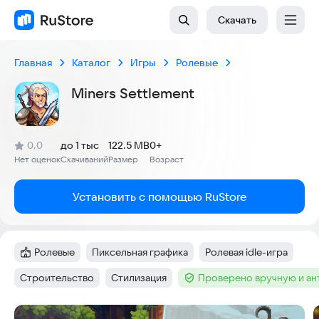
Скачать
Главная
Каталог
Игры
Ролевые
Miners Settlement
(
)
0,0
до 1 тыс
122.5 MB
0+
Рейтинг:
Нет оценок
Скачиваний
Размер
Возраст
:
:
:
Установить с помощью RuStore
Ролевые
Пиксельная графика
Ролевая idle-игра
Категория
:
Тег
:
Тег
:
Строительство
Стилизация
Проверено вручную и а
Тег
:
Тег
:
Тег
:
Скриншоты