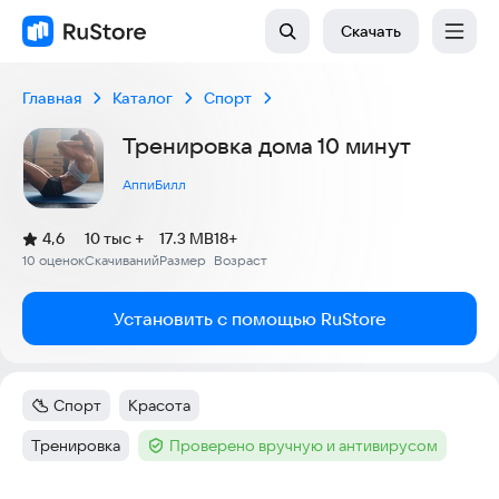
Скачать
Главная
Каталог
Спорт
Тренировка дома 10 минут
АппиБилл
(
)
4,6
10 тыс +
17.3 MB
18+
Рейтинг:
10 оценок
Скачиваний
Размер
Возраст
:
:
:
Установить с помощью RuStore
Спорт
Красота
Категория
:
Тег
:
Тренировка
Проверено вручную и антивирусом
Тег
:
Тег
: