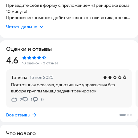
Приведите себя в форму с приложением «Тренировка дома.
10 минут»!
Приложение поможет добиться плоского животика, крепких
ягодиц, стройных ног и талии и хорошей формы. Выполняйте
Читать дальше
упражнения дома, и результат не заставит себя ждать!
Тренируйтесь, сжигайте калории и худейте — результат
Оценки и отзывы
будет ближе, чем вы думаете!
Рейтинг:
4,6
- Быстрые и эффективные упражнения
10 оценок
・3 отзыва
- Помогает сбросить вес и улучшить здоровье
- Работа только с собственным весом
Татьяна
15 ноя 2025
- Фитнес-тренировки на все части тела
Постоянная реклама, однотипные упражнения без
- Приложение абсолютно бесплатно
выбора группы мышц/ задачи тренировок.
- Подходит новичкам в фитнесе
- Домашние тренировки на всё тела, ягодиц. Тренируем
2
1
0
Нравится:
Не нравится:
пресса и ноги
- Фитнес-приложение помогает похудеть
Все отзывы
- Подсказки по правильному выполнению упражнений
- Удобные напоминания
- Калькулятор веса
Что нового