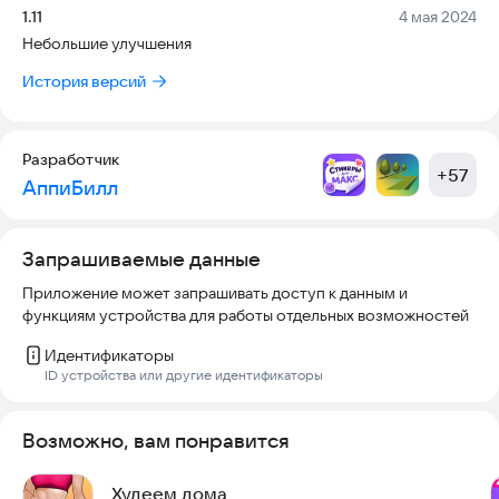
Желаем вам достижения желаемых результатов.
Версия:
Дата:
1.11
4 мая 2024
Небольшие улучшения
Для связи -
psihologlev@list.ru
История версий
Разработчик
+
57
АппиБилл
Запрашиваемые данные
Приложение может запрашивать доступ к данным и
функциям устройства для работы отдельных возможностей
Идентификаторы
ID устройства или другие идентификаторы
Возможно, вам понравится
Худеем дома