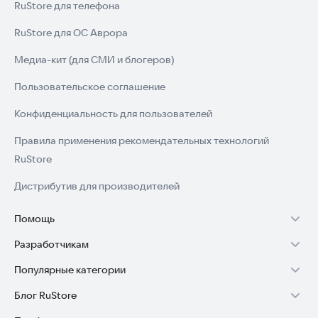
RuStore для телефона
RuStore для ОС Аврора
Медиа-кит (для СМИ и блогеров)
Пользовательское соглашение
Конфиденциальность для пользователей
Правила применения рекомендательных технологий
RuStore
Дистрибутив для производителей
Помощь
Разработчикам
Установка RuStore на TV
Популярные категории
Зарабатывать с RuStore
Установка RuStore на телефон
Блог RuStore
Игры для Android
Стать разработчиком
Установка RuStore в машину