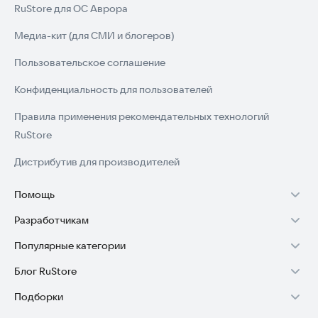
RuStore для ОС Аврора
Медиа-кит (для СМИ и блогеров)
Пользовательское соглашение
Конфиденциальность для пользователей
Правила применения рекомендательных технологий
RuStore
Дистрибутив для производителей
Помощь
Разработчикам
Установка RuStore на TV
Популярные категории
Зарабатывать с RuStore
Установка RuStore на телефон
Блог RuStore
Игры для Android
Стать разработчиком
Установка RuStore в машину
Подборки
Обзоры игр для Android 2025
Приложения банков
Доступ к RuStore Консоль
Помощь пользователям RuStore