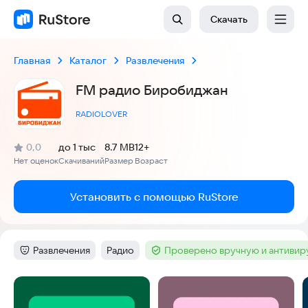
Скачать
Главная
Каталог
Развлечения
FM радио Биробиджан
RADIOLOVER
(
)
0,0
до 1 тыс
8.7 MB
12+
Рейтинг:
Нет оценок
Скачиваний
Размер
Возраст
:
:
:
Установить с помощью RuStore
Развлечения
Радио
Проверено вручную и антиви
Категория
:
Тег
:
Тег
:
Скриншоты