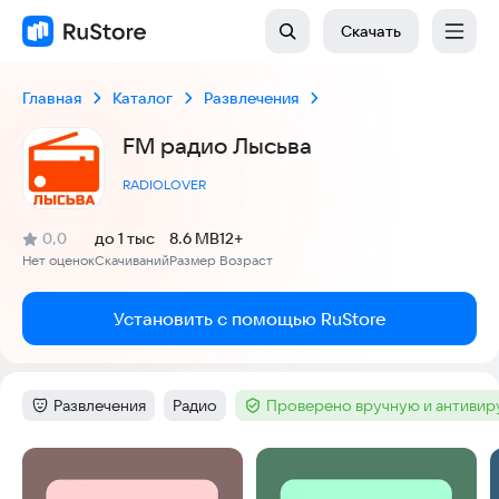
Скачать
Главная
Каталог
Развлечения
FM радио Лысьва
RADIOLOVER
(
)
0,0
до 1 тыс
8.6 MB
12+
Рейтинг:
Нет оценок
Скачиваний
Размер
Возраст
:
:
:
Установить с помощью RuStore
Развлечения
Радио
Проверено вручную и антиви
Категория
:
Тег
:
Тег
:
Скриншоты