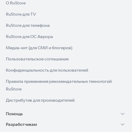
О RuStore
RuStore для TV
RuStore для телефона
RuStore для ОС Аврора
Медиа-кит (для СМИ и блогеров)
Пользовательское соглашение
Конфиденциальность для пользователей
Правила применения рекомендательных технологий
RuStore
Дистрибутив для производителей
Помощь
Разработчикам
Установка RuStore на TV