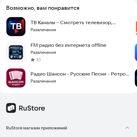
Возможно, вам понравится
ТВ Каналы – Смотреть телевизор,
цифровое тв онлайн
Развлечения
FM радио без интернета offline
Развлечения
3,1
Радио Шансон - Русские Песни - Ретро
Хиты
Развлечения
RuStore магазин приложений