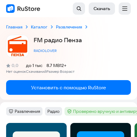
Скачать
Главная
Каталог
Развлечения
FM радио Пенза
RADIOLOVER
(
)
0,0
до 1 тыс
8.7 MB
12+
Рейтинг:
Нет оценок
Скачиваний
Размер
Возраст
:
:
:
Установить с помощью RuStore
Развлечения
Радио
Проверено вручную и антиви
Категория
:
Тег
:
Тег
:
Скриншоты