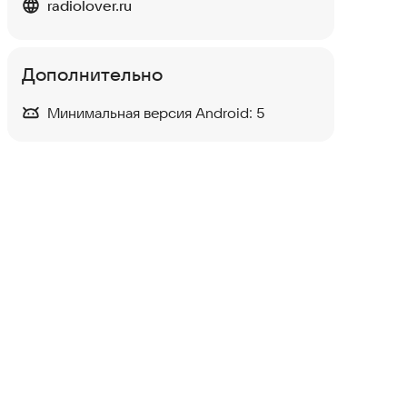
radiolover.ru
Дополнительно
Минимальная версия Android:
5
FM радио Ханты-Мансийск
Развлечения