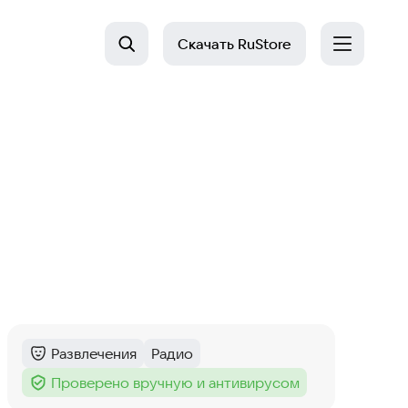
Скачать
RuStore
Развлечения
Радио
Категория
:
Тег
:
Проверено вручную и антивирусом
Тег
: