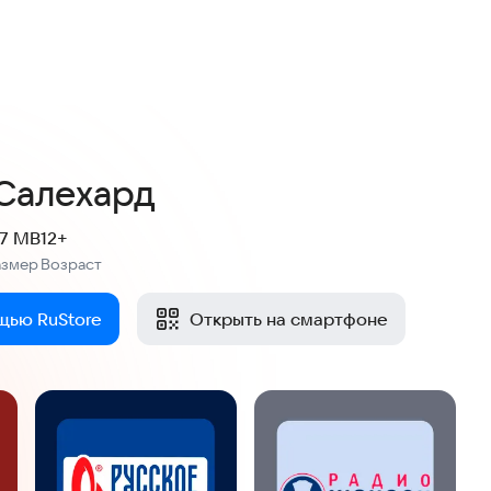
Салехард
.7 MB
12+
азмер
Возраст
:
щью RuStore
Открыть на смартфоне