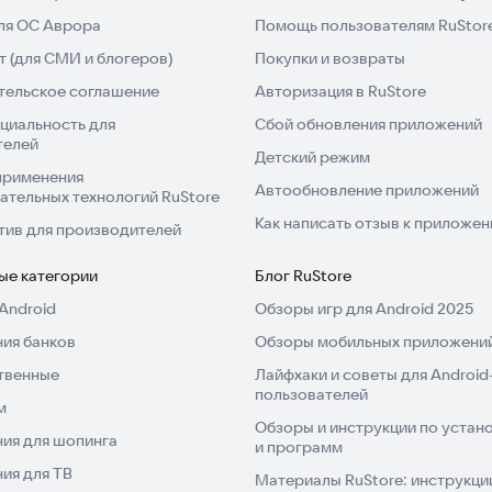
для ОС Аврора
Помощь пользователям RuStor
 (для СМИ и блогеров)
Покупки и возвраты
тельское соглашение
Авторизация в RuStore
циальность для
Сбой обновления приложений
телей
Детский режим
применения
Автообновление приложений
ательных технологий RuStore
Как написать отзыв к приложе
тив для производителей
ые категории
Блог RuStore
Android
Обзоры игр для Android 2025
ия банков
Обзоры мобильных приложений
твенные
Лайфхаки и советы для Android
пользователей
м
Обзоры и инструкции по устано
ия для шопинга
и программ
ия для ТВ
Материалы RuStore: инструкци