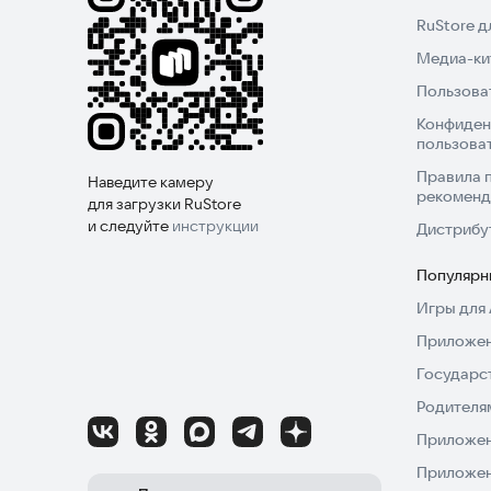
RuStore 
Медиа-кит
Пользова
Конфиден
пользова
Правила 
Наведите камеру
рекоменд
для загрузки RuStore
и следуйте
инструкции
Дистрибу
Популярн
Игры для 
Приложен
Государс
Родителя
Приложен
Приложен