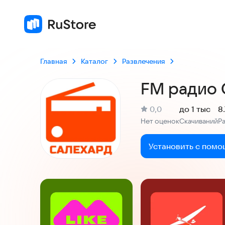
Главная
Каталог
Развлечения
FM радио 
(
)
0,0
до 1 тыс
8
Рейтинг:
Нет оценок
Скачиваний
Р
:
:
Установить с помо
Скриншоты