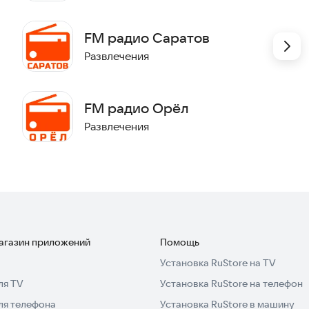
FM радиостанции просьба написать на
FM радио Саратов
Развлечения
жалуйста, дайте знать по email выше.
FM радио Орёл
Развлечения
магазин приложений
Помощь
Установка RuStore на TV
ля TV
Установка RuStore на телефон
ля телефона
Установка RuStore в машину