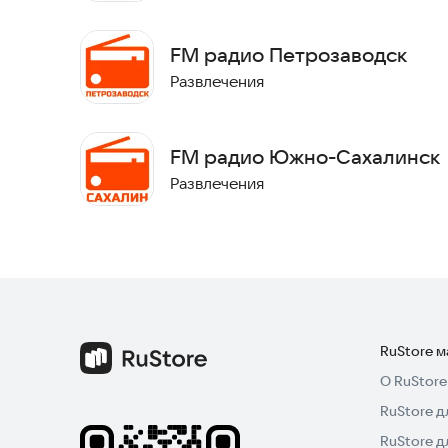
Для добавления, редактирования или удаления 
fm@radiolover.ru
FM радио Петрозаводск
Развлечения
Если обнаружили проблему с радиовещанием, по
Приятного прослушивания!
FM радио Южно-Сахалинск
Развлечения
RuStore 
О RuStore
RuStore д
RuStore д