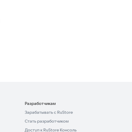
FM радио Калининград
Развлечения
FM радио Бийск
Развлечения
Разработчикам
Зарабатывать с RuStore
Стать разработчиком
Доступ к RuStore Консоль