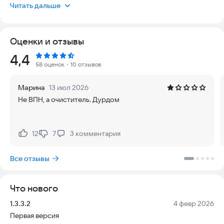
необходимость, а не просто рекомендация. Именно здесь
Читать дальше
на помощь приходит Turbo Phone Cleaner. Этот
универсальный инструмент позволяет за считанные
секунды удалять лишние файлы, освобождать память от
Оценки и отзывы
кэша, находить и удалять дубликаты фотографий, а также
ускорять игры и общую производительность телефона.
Рейтинг:
4,4
Получите Turbo Cache Cleaner и Phone Cleaner прямо сейчас,
58 оценок
・10 отзывов
чтобы вернуть устройству былую скорость.
Марина
13 июл 2026
Установите приложение и получите доступ к мощным
Не ВПН, а очиститель. Дурдом
функциям оптимизации:
Очистка от мусора и кэша
12
7
3
комментария
Нравится:
Не нравится:
Приложение проанализирует все программы на вашем
Android-смартфоне. Оно очистит папку загрузок, историю
Все отзывы
браузера, буфер обмена, неиспользуемые установочные
файлы и остатки данных. Вы сможете легко освобождать кэш
от социальных сетей, таких как Facebook, WhatsApp и
Что нового
Instagram, не тратя время на ручную работу.
Версия:
Дата:
1.3.3.2
4 февр 2026
Ускоритель для телефона
Первая версия