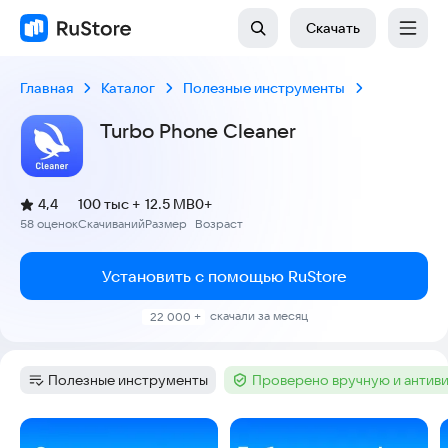
Скачать
Главная
Каталог
Полезные инструменты
Turbo Phone Cleaner
(
)
4,4
100 тыс +
12.5 MB
0+
Рейтинг:
58 оценок
Скачиваний
Размер
Возраст
:
:
:
Установить с помощью RuStore
скачали за месяц
22 000 +
Полезные инструменты
Проверено вручную и антив
Категория
:
Тег
:
Скриншоты