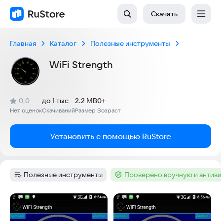
Скачать
Главная
Каталог
Полезные инструменты
WiFi Strength
(
)
0,0
до 1 тыс
2.2 MB
0+
Рейтинг:
Нет оценок
Скачиваний
Размер
Возраст
:
:
:
Установить с помощью RuStore
Полезные инструменты
Проверено вручную и антив
Категория
:
Тег
:
Скриншоты