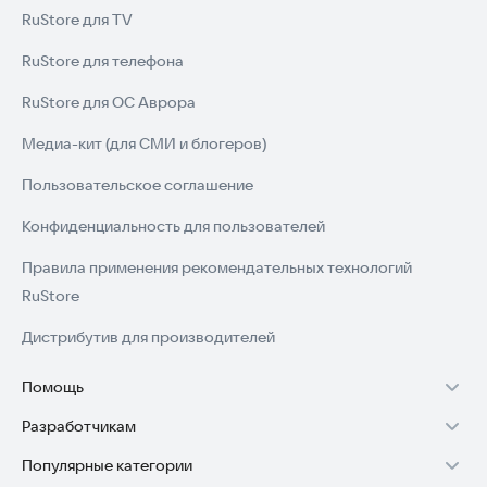
RuStore для TV
RuStore для телефона
RuStore для ОС Аврора
Медиа-кит (для СМИ и блогеров)
Пользовательское соглашение
Конфиденциальность для пользователей
Правила применения рекомендательных технологий
RuStore
Дистрибутив для производителей
Помощь
Разработчикам
Установка RuStore на TV
Популярные категории
Зарабатывать с RuStore
Установка RuStore на телефон