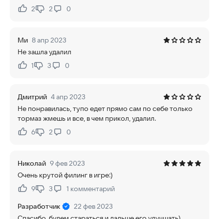
2
2
0
Нравится:
Не нравится:
Ми
8 апр 2023
Не зашла удалил
1
3
0
Нравится:
Не нравится:
Дмитрий
4 апр 2023
Не понравилась, тупо едет прямо сам по себе только
тормаз жмешь и все, в чем прикол, удалил.
6
2
0
Нравится:
Не нравится:
Николай
9 фев 2023
Очень крутой филинг в игре:)
9
3
1
комментарий
Нравится:
Не нравится:
Разработчик
22 фев 2023
Спасибо, будем стараться и дальше его улучшать)