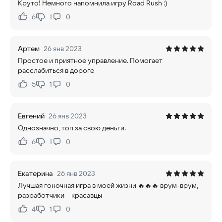
Круто! Немного напомнила игру Road Rush :)
6
1
0
Нравится:
Не нравится:
Артем
26 янв 2023
Простое и приятное управление. Помогает
расслабиться в дороге
5
1
0
Нравится:
Не нравится:
Евгений
26 янв 2023
Однозначно, топ за свою деньги.
6
1
0
Нравится:
Не нравится:
Екатерина
26 янв 2023
Лучшая гоночная игра в моей жизни 🔥🔥🔥 врум-врум,
разработчики – красавцы
4
1
0
Нравится:
Не нравится: