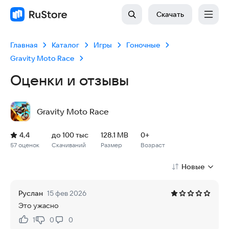
Скачать
Главная
Каталог
Игры
Гоночные
Gravity Moto Race
Оценки и отзывы
Gravity Moto Race
Рейтинг: 4,4, 57 оценок
Скачиваний: до 100 тыс
Размер файла: 128.1 MB
Возрастное ограничение: 128.1 MB
4,4
до 100 тыс
128.1 MB
0+
57 оценок
Скачиваний
Размер
Возраст
Новые
Руслан
15 фев 2026
Это ужасно
1
0
0
Нравится:
Не нравится: