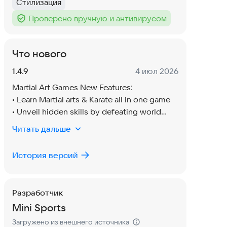
Стилизация
Тег
:
Проверено вручную и антивирусом
Тег
:
Что нового
Версия:
Дата:
1.4.9
4 июл 2026
Martial Art Games New Features:
• Learn Martial arts & Karate all in one game
• Unveil hidden skills by defeating world
champions
Читать дальше
• Improvements in gameplay & animations
• Express yourself in your avatar with new
История версий
customizations
Разработчик
Mini Sports
Загружено из внешнего источника