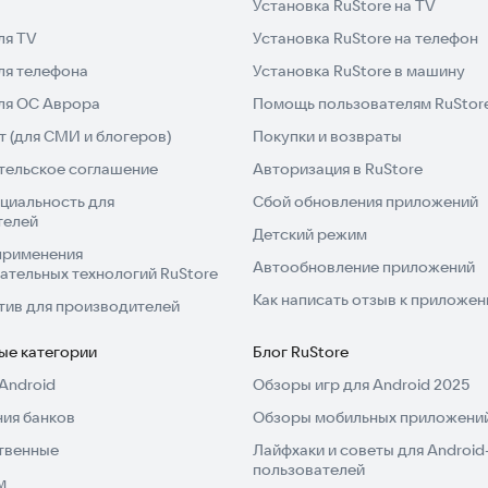
Установка RuStore на TV
ь к вершине.
ля TV
Установка RuStore на телефон
ля телефона
Установка RuStore в машину
для ОС Аврора
Помощь пользователям RuStor
 (для СМИ и блогеров)
Покупки и возвраты
тельское соглашение
Авторизация в RuStore
циальность для
Сбой обновления приложений
телей
Детский режим
применения
Автообновление приложений
ательных технологий RuStore
Как написать отзыв к приложе
тив для производителей
ые категории
Блог RuStore
Android
Обзоры игр для Android 2025
ия банков
Обзоры мобильных приложений
твенные
Лайфхаки и советы для Android
пользователей
м