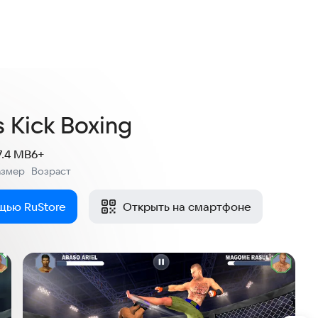
s Kick Boxing
7.4 MB
6+
азмер
Возраст
:
щью RuStore
Открыть на смартфоне