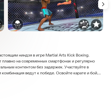
стоящим ниндзя в игре Martial Arts Kick Boxing.
т плавно на современных смартфонах и регулярно
уальным контентом без задержек. Участвуйте в
 комбинация ведут к победе. Освойте карате и бой,
схватках. Независимо от того, выполняете ли вы
и, каждый бой проверит ваши навыки и подтолкнёт к