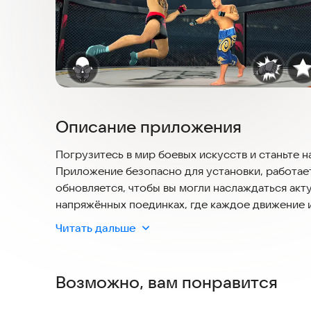
Описание приложения
Погрузитесь в мир боевых искусств и станьте на
Приложение безопасно для установки, работае
обновляется, чтобы вы могли наслаждаться акт
напряжённых поединках, где каждое движение и
сражаясь с опытными соперниками в эпических 
Читать дальше
высокие удары ногами или мощные удары рукам
пределу возможностей. 🥋
Возможно, вам понравится
Зачем играть в Martial Arts Kick Boxing?