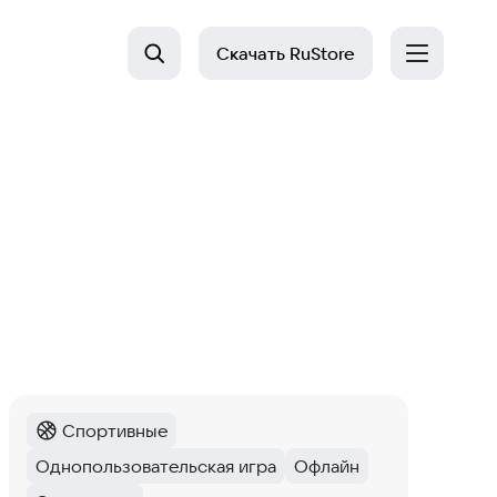
Скачать
RuStore
Спортивные
Категория
:
Однопользовательская игра
Офлайн
Тег
:
Тег
: