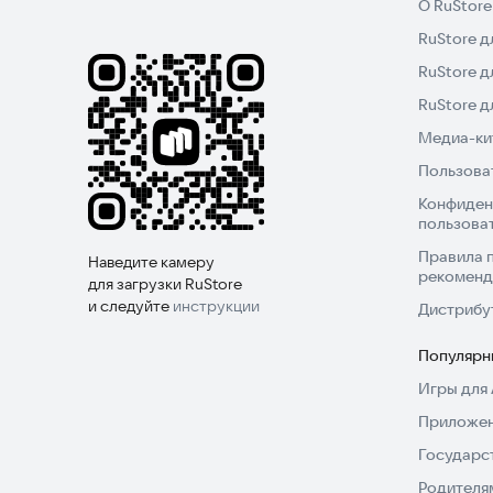
О RuStore
Скачайте игру прямо сейчас и начните свой пут
RuStore д
RuStore д
RuStore 
Медиа-кит
Пользова
Конфиден
пользова
Правила 
Наведите камеру
рекоменд
для загрузки RuStore
и следуйте
инструкции
Дистрибу
Популярн
Игры для 
Приложен
Государс
Родителя