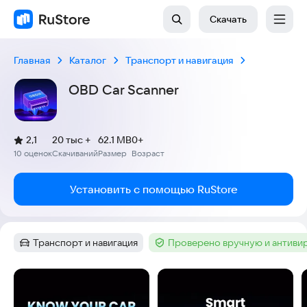
Скачать
Главная
Каталог
Транспорт и навигация
OBD Car Scanner
(
)
2,1
20 тыс +
62.1 MB
0+
Рейтинг:
10 оценок
Скачиваний
Размер
Возраст
:
:
:
Установить с помощью RuStore
Транспорт и навигация
Проверено вручную и антиви
Категория
:
Тег
:
Скриншоты