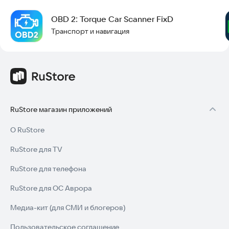
под разные машины. Будь вы автолюбителем или просто
OBD 2: Torque Car Scanner FixD
хотите поддерживать технику в идеальном состоянии, это
приложение станет незаменимым помощником.
Транспорт и навигация
Скачайте OBD 2 Car Scanner прямо сейчас и начните
диагностику своего авто уже сегодня.
RuStore магазин приложений
О RuStore
RuStore для TV
RuStore для телефона
RuStore для ОС Аврора
Медиа-кит (для СМИ и блогеров)
Пользовательское соглашение