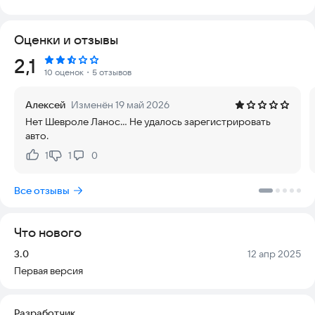
OBD 2 Car Scanner — это мобильное приложение, которое
Оценки и отзывы
помогает автовладельцам диагностировать и следить за
внутренними системами машины. Оно работает в паре со
Рейтинг:
2,1
сканером OBD 2 — устройством, подключаемым к порту
10 оценок
・5 отзывов
автомобиля и общающимся с его бортовым компьютером.
Программа совместима с разными сканерами, включая
Алексей
Изменён 19 май 2026
модели с поддержкой Bluetooth и WiFi.
Нет Шевроле Ланос... Не удалось зарегистрировать
авто.
Система OBD 2 — это стандартный диагностический
инструмент, встроенный во все современные авто. Она дает
1
1
0
Нравится:
Не нравится:
владельцам доступ к информации о работе машины:
оборотам двигателя, расходу топлива и выбросам. Раньше
Все отзывы
этим занимались только механики, но теперь приложение
OBD 2 Car Scanner позволяет сделать это самостоятельно.
Что нового
Программа предлагает набор функций для диагностики и
контроля состояния авто:
Версия:
Дата:
3.0
12 апр 2025
Первая версия
- Мониторинг данных в реальном времени: отслеживание
оборотов двигателя, температуры охлаждающей жидкости
и расхода топлива.
Разработчик