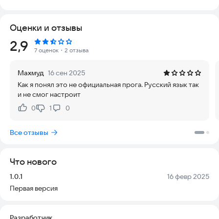
Поэтому приложение разработано с учетом всех
требований к прозрачности: вы получаете доступ к
Оценки и отзывы
проверенным продавцам, актуальной информации о
состоянии авто и официальным документам. Доставка
Рейтинг:
2,9
организована так, чтобы минимизировать риски и
7 оценок
・2 отзыва
обеспечить удобство на каждом этапе.
Махмуд
16 сен 2025
Авто из Грузии с возможностью доставки практически в
Как я понял это не официальная прога. Русский язык так
любую страну мира.
и не смог настроит
Приложение позволяет легко найти нужный автомобиль,
0
1
0
Нравится:
Не нравится:
сравнить цены и оформить заказ без лишних хлопот. Вы
можете быть уверены в том, что информация в каталоге
Все отзывы
всегда актуальна, а процесс покупки проходит в безопасной
среде.
Что нового
Попробуйте установить приложение прямо сейчас и
откройте для себя новые возможности покупки автомобиля.
Версия:
Дата:
1.0.1
16 февр 2025
Первая версия
Разработчик