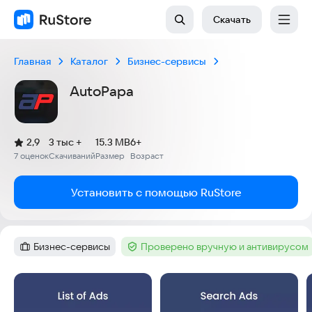
Скачать
Главная
Каталог
Бизнес-сервисы
AutoPapa
(
)
2,9
3 тыс +
15.3 MB
6+
Рейтинг:
7 оценок
Скачиваний
Размер
Возраст
:
:
:
Установить с помощью RuStore
Бизнес-сервисы
Проверено вручную и антивирусом
Категория
:
Тег
:
Скриншоты