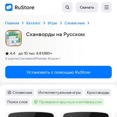
Скачать
Главная
Каталог
Игры
Словесные
Сканворды на Русском
(
)
4,4
до 10 тыс
4.8 MB
0+
Рейтинг:
5 оценок
Скачиваний
Размер
Возраст
:
:
:
Установить с помощью RuStore
Словесные
Интеллектуальные игры
Кроссворды
Категория
:
Тег
:
Тег
:
Поиск слов
Проверено вручную и антивирусом
Тег
:
Тег
:
Скриншоты