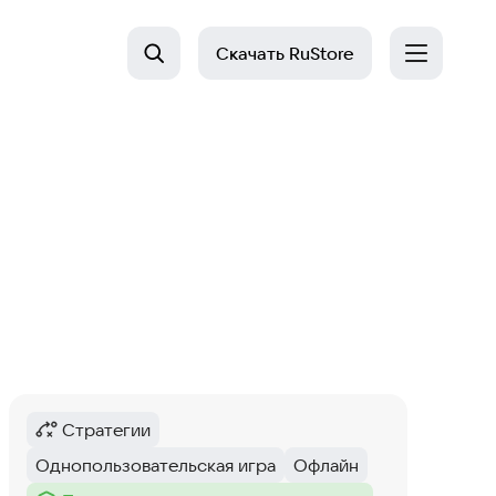
Скачать
RuStore
Стратегии
Категория
:
Однопользовательская игра
Офлайн
Тег
:
Тег
: