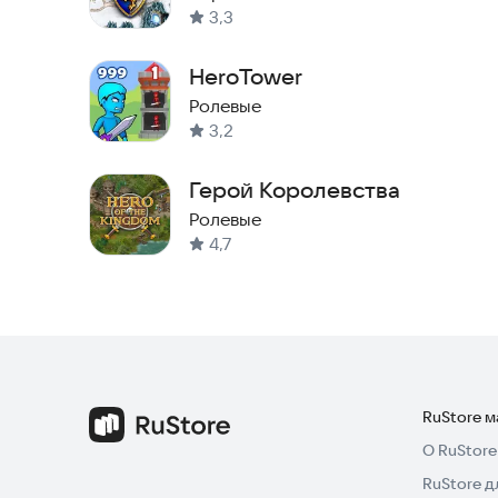
3,3
HeroTower
Ролевые
3,2
Герой Королевства
Ролевые
4,7
RuStore 
О RuStore
RuStore д