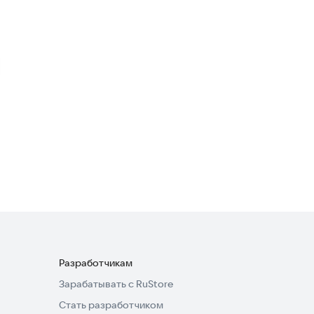
Стратегии
XP Hero
Ролевые
·
Стратегии
3,7
Call Of Courage : ww2
Ролевые
4,3
Разработчикам
Зарабатывать с RuStore
Стать разработчиком