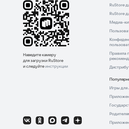
RuStore д
RuStore 
Медиа-кит
Пользова
Конфиден
пользова
Правила 
Наведите камеру
рекоменд
для загрузки RuStore
и следуйте
инструкции
Дистрибу
Популярн
Игры для 
Приложен
Государс
Родителя
Приложен