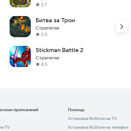
2,7
Битва за Трон
Стратегии
3,5
Stickman Battle 2
Стратегии
4,5
магазин приложений
Помощь
Установка RuStore на TV
ля TV
Установка RuStore на телефон