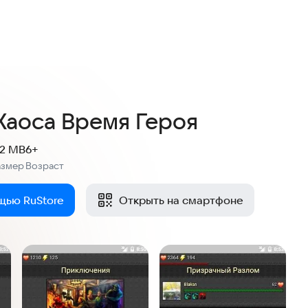
Хаоса Время Героя
.2 MB
6+
азмер
Возраст
:
щью RuStore
Открыть на смартфоне