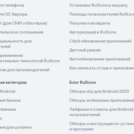
ля телефона
Установка RuStore в машину
для ОС Аврора
Помощь пользователям RuStor
 (для СМИ и блогеров)
Покупки и возвраты
тельское соглашение
Авторизация в RuStore
циальность для
Сбой обновления приложений
телей
Детский режим
применения
Автообновление приложений
ательных технологий RuStore
Как написать отзыв к приложе
тив для производителей
ые категории
Блог RuStore
Android
Обзоры игр для Android 2025
ия банков
Обзоры мобильных приложений
твенные
Лайфхаки и советы для Android
пользователей
м
Обзоры и инструкции по устано
ия для шопинга
и программ