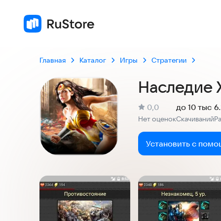
Главная
Каталог
Игры
Стратегии
Наследие 
(
)
0,0
до 10 тыс
6
Рейтинг:
Нет оценок
Скачиваний
Р
:
:
Установить с помо
Скриншоты