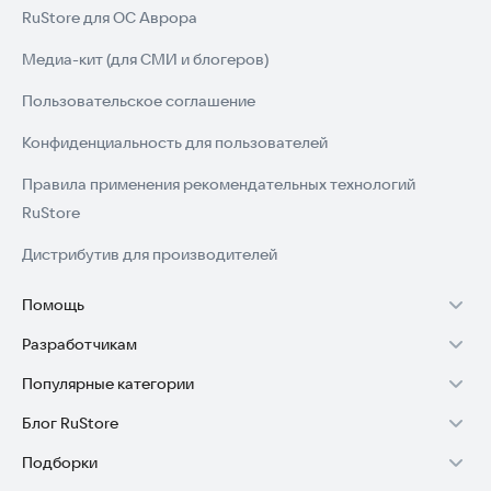
RuStore для ОС Аврора
Медиа-кит (для СМИ и блогеров)
Пользовательское соглашение
Конфиденциальность для пользователей
Правила применения рекомендательных технологий
RuStore
Дистрибутив для производителей
Помощь
Разработчикам
Установка RuStore на TV
Популярные категории
Зарабатывать с RuStore
Установка RuStore на телефон
Блог RuStore
Игры для Android
Стать разработчиком
Установка RuStore в машину
Подборки
Обзоры игр для Android 2025
Приложения банков
Доступ к RuStore Консоль
Помощь пользователям RuStore