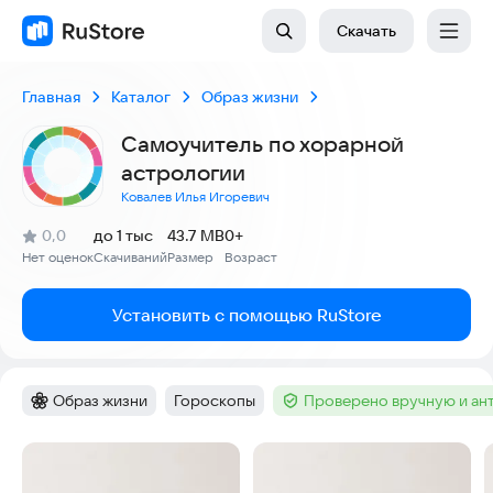
Скачать
Главная
Каталог
Образ жизни
Самоучитель по хорарной
астрологии
Ковалев Илья Игоревич
(
)
0,0
до 1 тыс
43.7 MB
0+
Рейтинг:
Нет оценок
Скачиваний
Размер
Возраст
:
:
:
Установить с помощью RuStore
Образ жизни
Гороскопы
Проверено вручную и ан
Категория
:
Тег
:
Тег
:
Скриншоты