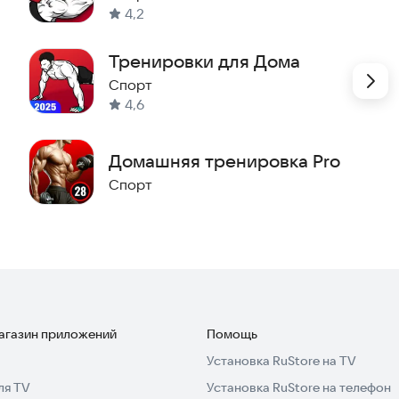
имых упражнений.
4,2
занятиями.
Тренировки для Дома
ми, подходами и днями отдыха.
Спорт
4,6
а тренировок.
ени отдыха.
Домашняя тренировка Pro
елей.
м, упражнениям, диете, фитнесу и мотивации.
Спорт
и похудение
магазин приложений
Помощь
Установка RuStore на TV
ля TV
Установка RuStore на телефон