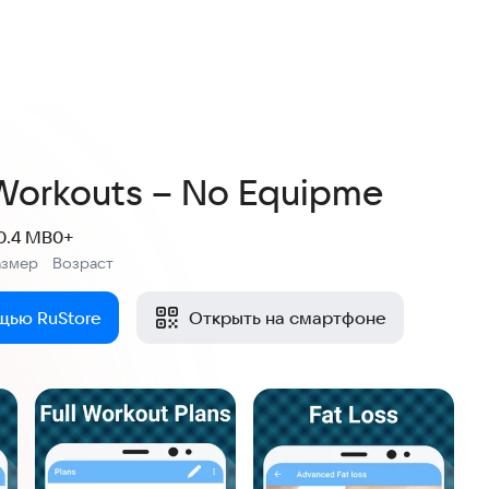
Workouts – No Equipme
0.4 MB
0+
азмер
Возраст
:
щью RuStore
Открыть на смартфоне