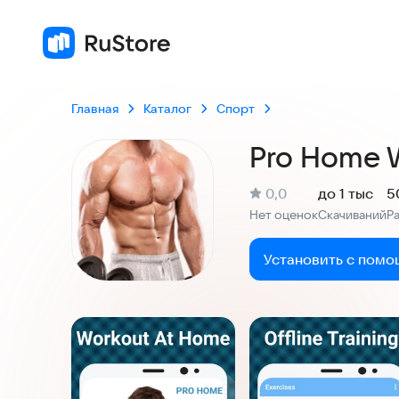
Главная
Каталог
Спорт
Pro Home 
(
)
0,0
до 1 тыс
5
Рейтинг:
Нет оценок
Скачиваний
Р
:
:
Установить с помо
Скриншоты