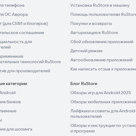
ля телефона
Установка RuStore в машину
для ОС Аврора
Помощь пользователям RuStor
 (для СМИ и блогеров)
Покупки и возвраты
их программ
тельское соглашение
Авторизация в RuStore
циальность для
Сбой обновления приложений
телей
ичков)
Детский режим
применения
мышцы)
Автообновление приложений
ательных технологий RuStore
Как написать отзыв к приложе
тив для производителей
ые категории
Блог RuStore
Android
Обзоры игр для Android 2025
ия банков
Обзоры мобильных приложений
твенные
Лайфхаки и советы для Android
налов
пользователей
м
Обзоры и инструкции по устано
ия для шопинга
и программ