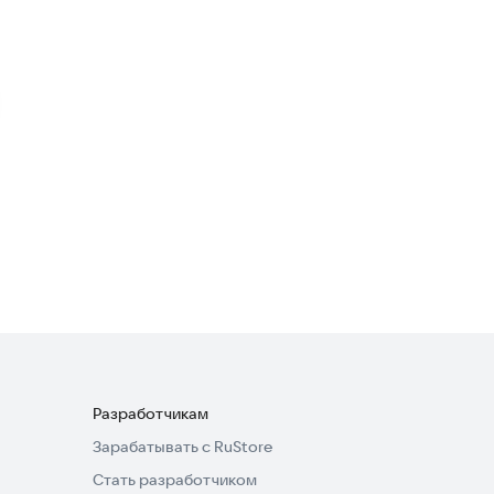
4,4
Профессиональные
тренировки в зале
Спорт
Тренировки дома
Спорт
Разработчикам
Зарабатывать с RuStore
Стать разработчиком