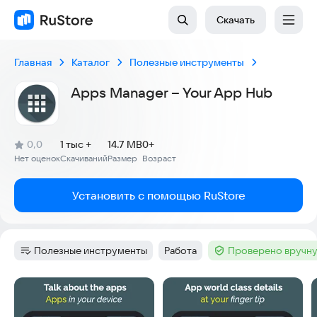
Скачать
Главная
Каталог
Полезные инструменты
Apps Manager – Your App Hub
(
)
0,0
1 тыс +
14.7 MB
0+
Рейтинг:
Нет оценок
Скачиваний
Размер
Возраст
:
:
:
Установить с помощью RuStore
Полезные инструменты
Работа
Проверено вручну
Категория
:
Тег
:
Тег
:
Скриншоты