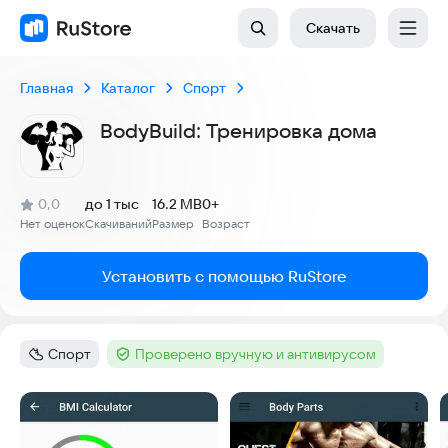
Скачать
Главная
Каталог
Спорт
BodyBuild: Тренировка дома
(
)
0,0
до 1 тыс
16.2 MB
0+
Рейтинг:
Нет оценок
Скачиваний
Размер
Возраст
:
:
:
Установить с помощью RuStore
Спорт
Проверено вручную и антивирусом
Категория
:
Тег
:
Скриншоты