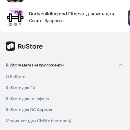
Попробуйте BodyBuild: Тренировка дома и начните свой
путь к здоровому телу уже сегодня.
Bodybuilding and Fitness: для женщин
Спорт
Здоровье
·
RuStore магазин приложений
О RuStore
RuStore для TV
RuStore для телефона
RuStore для ОС Аврора
Медиа-кит (для СМИ и блогеров)