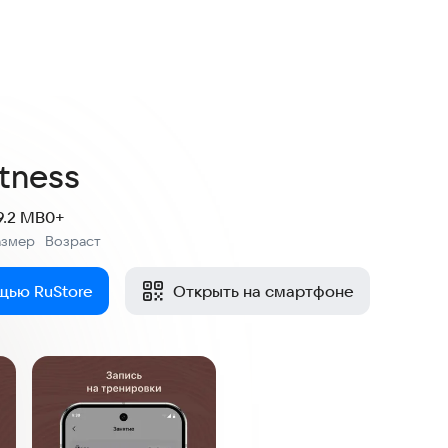
itness
9.2 MB
0+
азмер
Возраст
:
щью RuStore
Открыть на смартфоне