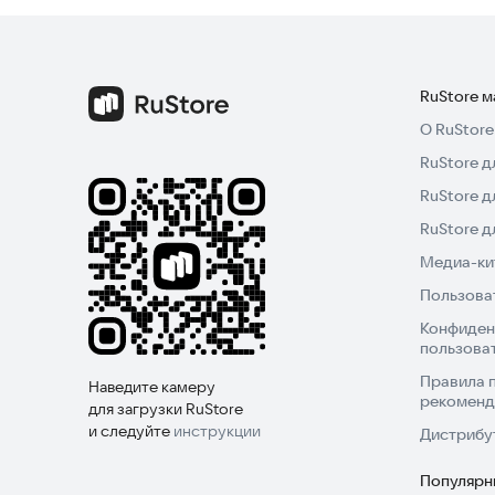
RuStore 
О RuStore
RuStore д
RuStore д
RuStore 
Медиа-кит
Пользова
Конфиден
пользова
Правила 
Наведите камеру
рекоменд
для загрузки RuStore
и следуйте
инструкции
Дистрибу
Популярн