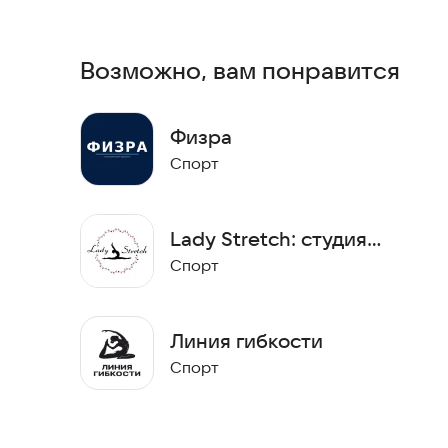
- Получать PUSH-уведомления о предстоящей тр
- Узнать срок действия абонементов и услуг.
Возможно, вам понравится
Физра
Спорт
Lady Stretch: студия
растяжки
Спорт
Линия гибкости
Спорт