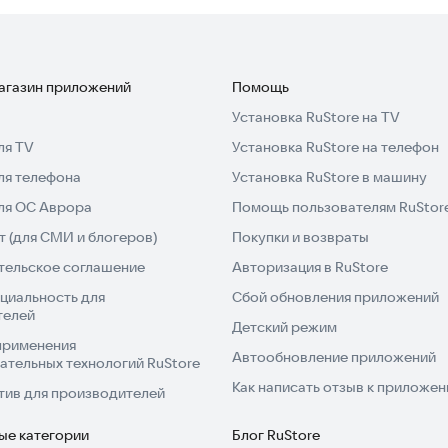
магазин приложений
Помощь
Установка RuStore на TV
ля TV
Установка RuStore на телефон
ля телефона
Установка RuStore в машину
для ОС Аврора
Помощь пользователям RuStor
 (для СМИ и блогеров)
Покупки и возвраты
тельское соглашение
Авторизация в RuStore
циальность для
Сбой обновления приложений
телей
Детский режим
применения
Автообновление приложений
ательных технологий RuStore
Как написать отзыв к приложе
тив для производителей
ые категории
Блог RuStore