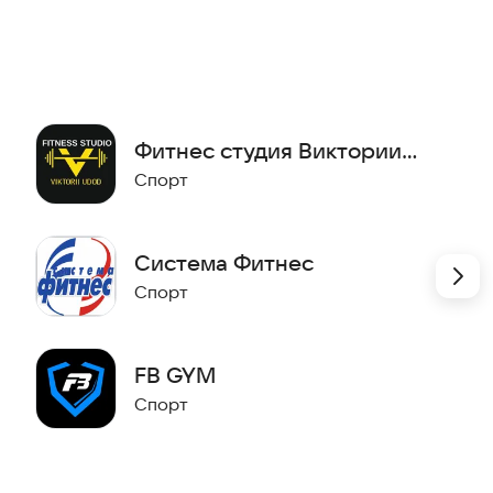
енировке за 3 часа;
Фитнес студия Виктории
Удод
Спорт
Система Фитнес
Спорт
FB GYM
Спорт