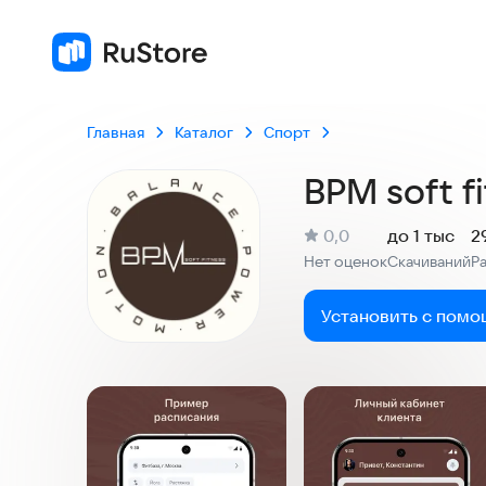
Главная
Каталог
Спорт
BPM soft f
(
)
0,0
до 1 тыс
2
Рейтинг:
Нет оценок
Скачиваний
Р
:
:
Установить с помо
Скриншоты