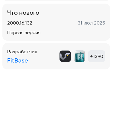
Что нового
Версия:
Дата:
2000.16.132
31 июл 2025
Первая версия
Разработчик
+
1390
FitBase